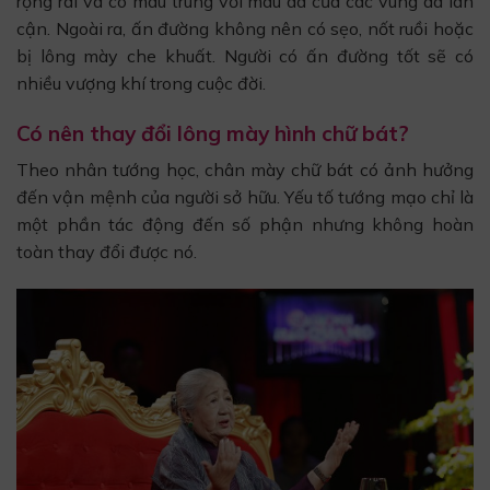
rộng rãi và có màu trùng với màu da của các vùng da lân
cận. Ngoài ra, ấn đường không nên có sẹo, nốt ruồi hoặc
bị lông mày che khuất. Người có ấn đường tốt sẽ có
nhiều vượng khí trong cuộc đời.
Có nên thay đổi lông mày hình chữ bát?
Theo nhân tướng học, chân mày chữ bát có ảnh hưởng
đến vận mệnh của người sở hữu. Yếu tố tướng mạo chỉ là
một phần tác động đến số phận nhưng không hoàn
toàn thay đổi được nó.