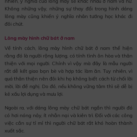
nhiên, ý nghĩa của lông mày sẽ khác nhau ở nam và nữ.
Không những vậy, những sự thay đổi trong hình dáng
lông mày cũng khiến ý nghĩa nhân tướng học khác đi
đôi chút.
Lông mày hình chữ bát ở nam
Về tính cách, lông mày hình chữ bát ở nam thể hiện
rằng đó là người rộng lượng, có tính tình ôn hòa và thân
thiện với mọi người. Chính vì vậy mà đây là mẫu người
rất dễ kết giao bạn bè và hợp tác làm ăn. Tuy nhiên, vì
quá thân thiện nên đôi khi họ không biết cách từ chối lời
mời, lời đề nghị. Do đó, nếu không vững tâm thì sẽ dễ bị
kẻ xấu lợi dụng và mưu lợi.
Ngoài ra, với dáng lông mày chữ bát ngắn thì người đó
có hơi nóng nảy, ít nhẫn nại và kiên trì. Đối với các công
việc cần sự tỉ mỉ thì người chữ bát rất khó hoàn thành
xuất sắc.