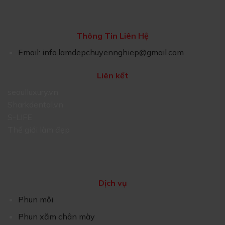
Thông Tin Liên Hệ
Email:
info.lamdepchuyennghiep@gmail.com
Liên kết
seoulluxury.vn
Sharkdental.vn
S-LIFE
Thế giới làm đẹp
Dịch vụ
Phun môi
Phun xăm chân mày