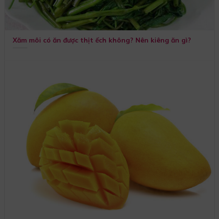
Xăm môi có ăn được thịt ếch không? Nên kiêng ăn gì?