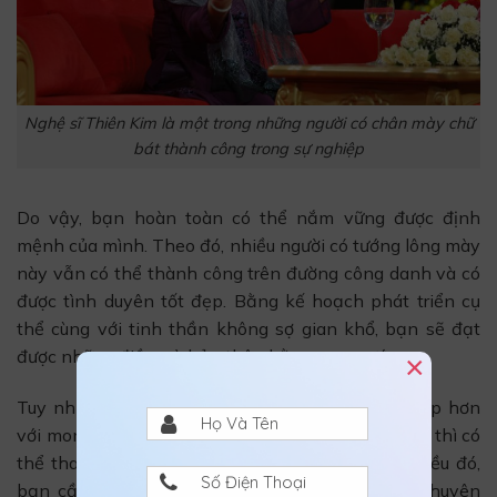
Nghệ sĩ Thiên Kim là một trong những người có chân mày chữ
bát thành công trong sự nghiệp
Do vậy, bạn hoàn toàn có thể nắm vững được định
mệnh của mình. Theo đó, nhiều người có tướng lông mày
này vẫn có thể thành công trên đường công danh và có
được tình duyên tốt đẹp. Bằng kế hoạch phát triển cụ
thể cùng với tinh thần không sợ gian khổ, bạn sẽ đạt
được những điều mà bản thân hằng mong ước.
×
Tuy nhiên, nếu bạn muốn có một nhân tướng đẹp hơn
với mong muốn mang đến nhiều tài lộc và khí vận thì có
thể thay đổi hình dáng lông mày. Để làm được điều đó,
bạn cần đến sự hỗ trợ của các thẩm mỹ viện chuyên