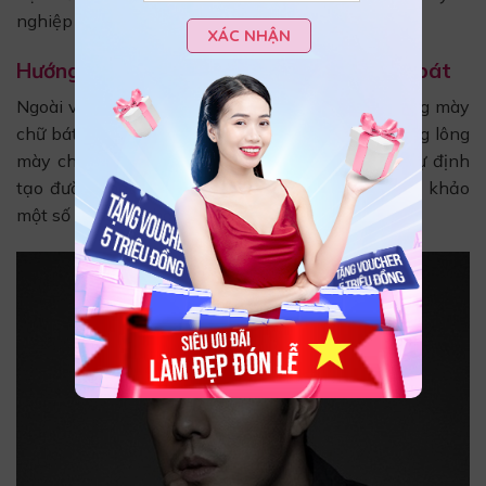
nghiệp và uy tín.
XÁC NHẬN
Hướng dẫn cách sửa dáng lông mày chữ bát
Ngoài việc làm rõ các thông tin liên quan đến lông mày
chữ bát, không ít người thắc mắc về việc sửa dáng lông
mày chữ bát hiệu quả và an toàn. Nếu bạn có dự định
tạo đường nét chân mày này, thì hãy cùng tham khảo
một số phương pháp sau: