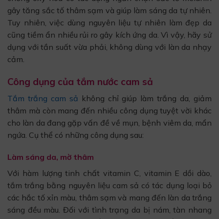
gây tăng sắc tố thâm sạm và giúp làm sáng da tự nhiên.
Tuy nhiên, việc dùng nguyên liệu tự nhiên làm đẹp da
cũng tiềm ẩn nhiều rủi ro gây kích ứng da. Vì vậy, hãy sử
dụng với tần suất vừa phải, không dùng với làn da nhạy
cảm.
Công dụng của tắm nước cam sả
Tắm trắng cam sả
không chỉ giúp làm trắng da, giảm
thâm mà còn mang đến nhiều công dụng tuyệt vời khác
cho làn da đang gặp vấn đề về mụn, bệnh viêm da, mẩn
ngứa. Cụ thể có những công dụng sau:
Làm sáng da, mờ thâm
Với hàm lượng tinh chất vitamin C, vitamin E dồi dào,
tắm trắng bằng nguyên liệu cam sả có tác dụng loại bỏ
các hắc tố xỉn màu, thâm sạm và mang đến làn da trắng
sáng đều màu. Đối với tình trạng da bị nám, tàn nhang