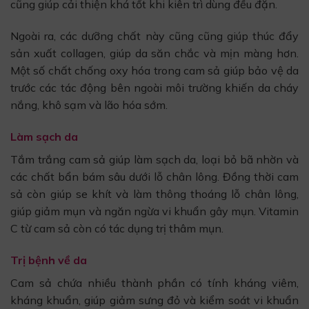
cũng giúp cải thiện khá tốt khi kiên trì dùng đều đặn.
Ngoài ra, các dưỡng chất này cũng cũng giúp thúc đẩy
sản xuất collagen, giúp da săn chắc và mịn màng hơn.
Một số chất chống oxy hóa trong cam sả giúp bảo vệ da
trước các tác động bên ngoài môi trường khiến da cháy
nắng, khô sạm và lão hóa sớm.
Làm sạch da
Tắm trắng cam sả giúp làm sạch da, loại bỏ bã nhờn và
các chất bẩn bám sâu dưới lỗ chân lông. Đồng thời cam
sả còn giúp se khít và làm thông thoáng lỗ chân lông,
giúp giảm mụn và ngăn ngừa vi khuẩn gây mụn. Vitamin
C từ cam sả còn có tác dụng trị thâm mụn.
Trị bệnh về da
Cam sả chứa nhiều thành phần có tính kháng viêm,
kháng khuẩn, giúp giảm sưng đỏ và kiểm soát vi khuẩn