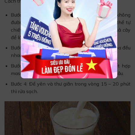
Cách thực hiện như sau:
Bước 1: Chuẩn bị tinh dầu cam sả và sữa tươi không
đường. Nếu không có tinh dầu sẵn thì bạn có thể tự
chiết tinh dầu bằng cách đun nước vỏ cam và sả cây
để lấy phần nước tinh dầu.
Bước 2: Cho nước cam sả và sữa tươi vào bát, hòa đều
nhau.
Bước 3: Thoa hỗn hợp dưỡng chất lên da, kết hợp
massage nhẹ nhàng cho các dưỡng chất thấm sâu.
Bước 4: Để yên và thư giãn trong vòng 15 – 20 phút
thì rửa sạch.