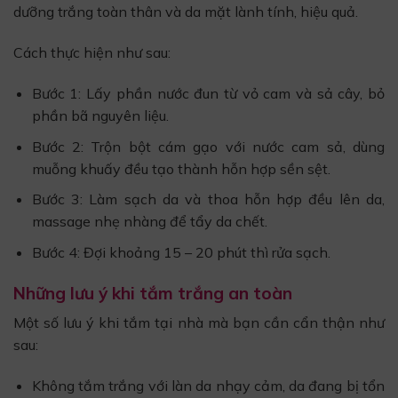
dưỡng trắng toàn thân và da mặt lành tính, hiệu quả.
Cách thực hiện như sau:
Bước 1: Lấy phần nước đun từ vỏ cam và sả cây, bỏ
phần bã nguyên liệu.
Bước 2: Trộn bột cám gạo với nước cam sả, dùng
muỗng khuấy đều tạo thành hỗn hợp sền sệt.
Bước 3: Làm sạch da và thoa hỗn hợp đều lên da,
massage nhẹ nhàng để tẩy da chết.
Bước 4: Đợi khoảng 15 – 20 phút thì rửa sạch.
Những lưu ý khi tắm trắng an toàn
Một số lưu ý khi tắm tại nhà mà bạn cần cẩn thận như
sau:
Không tắm trắng với làn da nhạy cảm, da đang bị tổn