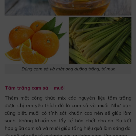
Dùng cam sả và mật ong dưỡng trắng, trị mụn
Tắm trắng cam sả + muối
Thêm một công thức mix các nguyên liệu tắm trắng
được chị em yêu thích đó là cam sả và muối. Như bạn
cũng biết, muối có tính sát khuẩn cao nên sẽ giúp làm
sạch, kháng khuẩn và tẩy tế bào chết cho da. Sự kết
hợp giữa cam sả và muối giúp tăng hiệu quả làm sáng da,
ức chế các sắc tố melanin gây ra thâm nám, tàn nhang.