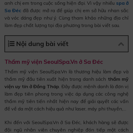
anh chị em trong cuộc sống hiện đại. Vì vậy nhiều
spa ở
Sa Đéc
đã được mở ra để giúp chị em sở hữu nhan sắc
và vóc dáng đẹp như ý. Cùng tham khảo những địa chỉ
làm đẹp chất lượng tại địa phương trong bài viết sau.
Nội dung bài viết
Thẩm mỹ viện SeoulSpa.Vn ở Sa Đéc
Thẩm mỹ viện SeoulSpa.Vn là thương hiệu làm đẹp và
thẩm mỹ đầu tiên xuất hiện trong danh sách
thẩm mỹ
viện uy tín ở Đồng Tháp
. Đây được mệnh danh là đơn vị
làm đẹp tiên phong trong việc áp dụng các công nghệ
thẩm mỹ tiên tiến nhất hiện nay để giải quyết các vấn
đề về da một cách hiệu quả như laser, máy phi thuyền,…
Khi đến với SeoulSpa.Vn ở Sa Đéc, khách hàng sẽ được
đội ngũ nhân viên chuyên nghiệp đón tiếp một cách