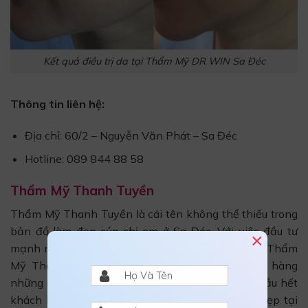
Kết quả điều trị da tại Thẩm Mỹ DR WIN Sa Đéc
Thông tin liên hệ:
Địa chỉ: 60/2 – Nguyễn Văn Phát – Sa Đéc
Hotline: 089 844 88 58
Thẩm Mỹ Thanh Tuyền
Thẩm Mỹ Thanh Tuyền là cái tên không thể thiếu trong
bản đồ làm đẹp của chị em ở Sa Đéc. Với việc đầu tư
×
mạnh mẽ về cơ sở vật chất và đội ngũ con người, Thẩm
Mỹ Thanh Tuyền cam kết cung cấp đến khách hàng
những dịch vụ làm đẹp chất lượng nhất. Vì vậy hầu hết
khách hàng đều đánh giá hài lòng sau khi làm đẹp tại