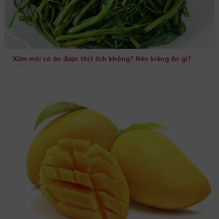
Xăm môi có ăn được thịt ếch không? Nên kiêng ăn gì?