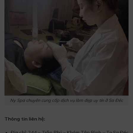
Ny Spa chuyên cung cấp dịch vụ làm đẹp uy tín ở Sa Đéc
Thông tin liên hệ:
Địa chỉ: 244 – Trần Phú – Khóm Tân Bình – Tp.Sa Đéc