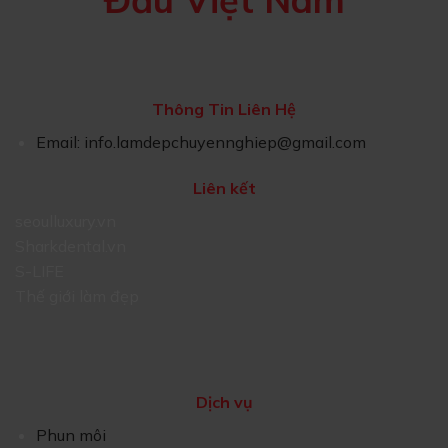
Thông Tin Liên Hệ
Email:
info.lamdepchuyennghiep@gmail.com
Liên kết
seoulluxury.vn
Sharkdental.vn
S-LIFE
Thế giới làm đẹp
Dịch vụ
Phun môi