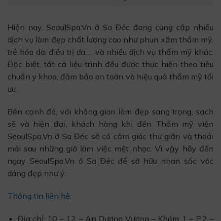
Hiện nay, SeoulSpa.Vn ở Sa Đéc đang cung cấp nhiều
dịch vụ làm đẹp chất lượng cao như phun xăm thẩm mỹ,
trẻ hóa da, điều trị da,… và nhiều dịch vụ thẩm mỹ khác.
Đặc biệt, tất cả liệu trình đều được thực hiện theo tiêu
chuẩn y khoa, đảm bảo an toàn và hiệu quả thẩm mỹ tối
ưu.
Bên cạnh đó, với không gian làm đẹp sang trọng, sạch
sẽ và hiện đại, khách hàng khi đến Thẩm mỹ viện
SeoulSpa.Vn ở Sa Đéc sẽ có cảm giác thư giãn và thoải
mái sau những giờ làm việc mệt nhọc. Vì vậy hãy đến
ngay SeoulSpa.Vn ở Sa Đéc để sở hữu nhan sắc vóc
dáng đẹp như ý.
Thông tin liên hệ:
Địa chỉ: 10 – 12 – An Dương Vương – Khóm 1 – P.2 –