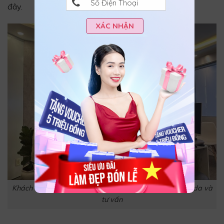
đây.
XÁC NHẬN
Khách hàng được bác sĩ tại Thẩm Mỹ Thanh Tuyền soi da và
tư vấn