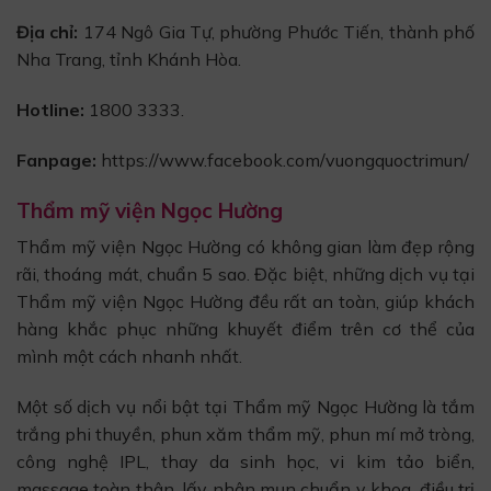
Địa chỉ:
174 Ngô Gia Tự, phường Phước Tiến, thành phố
Nha Trang, tỉnh Khánh Hòa.
Hotline:
1800 3333.
Fanpage:
https://www.facebook.com/vuongquoctrimun/
Thẩm mỹ viện Ngọc Hường
Thẩm mỹ viện Ngọc Hường có không gian làm đẹp rộng
rãi, thoáng mát, chuẩn 5 sao. Đặc biệt, những dịch vụ tại
Thẩm mỹ viện Ngọc Hường đều rất an toàn, giúp khách
hàng khắc phục những khuyết điểm trên cơ thể của
mình một cách nhanh nhất.
Một số dịch vụ nổi bật tại Thẩm mỹ Ngọc Hường là tắm
trắng phi thuyền, phun xăm thẩm mỹ, phun mí mở tròng,
công nghệ IPL, thay da sinh học, vi kim tảo biển,
massage toàn thân, lấy nhân mụn chuẩn y khoa, điều trị