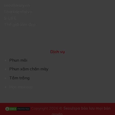
seoulluxury.vn
Sharkdental.vn
S-LIFE
Thế giới làm đẹp
Dịch vụ
Phun môi
Phun xăm chân mày
Tắm trắng
Học makeup
Copyright 2026 ©
Seoulspa bảo lưu mọi bản
quyền.