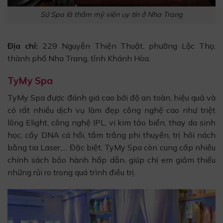
Sứ Spa là thẩm mỹ viện uy tín ở Nha Trang
Địa chỉ:
229 Nguyễn Thiện Thuật, phường Lộc Thọ,
thành phố Nha Trang, tỉnh Khánh Hòa.
TyMy Spa
TyMy Spa được đánh giá cao bởi độ an toàn, hiệu quả và
có rất nhiều dịch vụ làm đẹp công nghệ cao như triệt
lông Elight, công nghệ IPL, vi kim tảo biển, thay da sinh
học, cấy DNA cá hồi, tắm trắng phi thuyền, trị hôi nách
bằng tia Laser,… Đặc biệt, TyMy Spa còn cung cấp nhiều
chính sách bảo hành hấp dẫn, giúp chị em giảm thiểu
những rủi ro trong quá trình điều trị.