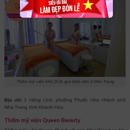
Thẩm mỹ viện Khả Di là spa bình dân ở Nha Trang
Địa chỉ:
2 Hồng Lĩnh, phường Phước Hòa, thành phố
Nha Trang, tỉnh Khánh Hòa.
Thẩm mỹ viện Queen Beauty
Thẩm mỹ viện Queen Beauty là spa Nha Trang uy tín,