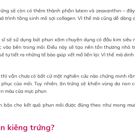
ỏ trứng sẽ còn có thêm thành phần lutein và zeaxanthin – đây
rình tăng sinh mô sợi collagen. Vì thế mà cũng dễ dàng 
 bác sĩ sẽ sử dụng bút phun xăm chuyên dụng có đầu kim siêu 
vào bên trong môi. Điều này sẽ tạo nên tổn thương nhỏ t
 tự tiết ra những tế bào giúp vết mổ liền lại. Vì thế mà dinh
thì vẫn chưa có bất cứ một nghiên cứu nào chứng minh rằn
phục của môi. Tuy nhiên, ăn trứng sẽ khiến vùng da non c
ên màu của mực phun.
ể đảm bảo cho kết quả phun môi được đúng theo như mong mu
n kiêng trứng?