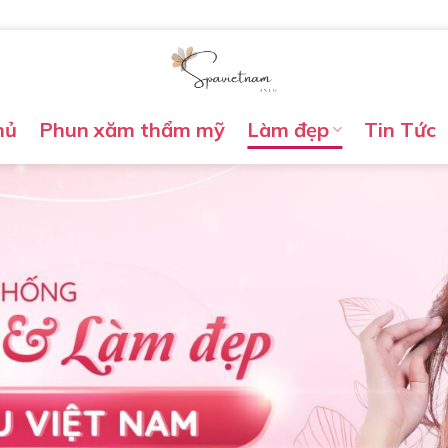
hủ
Phun xăm thẩm mỹ
Làm đẹp
Tin Tức