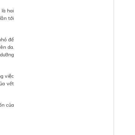
 là hai
dẫn tới
nhỏ để
rên da.
 dưỡng
g việc
ủa vết
ốn của