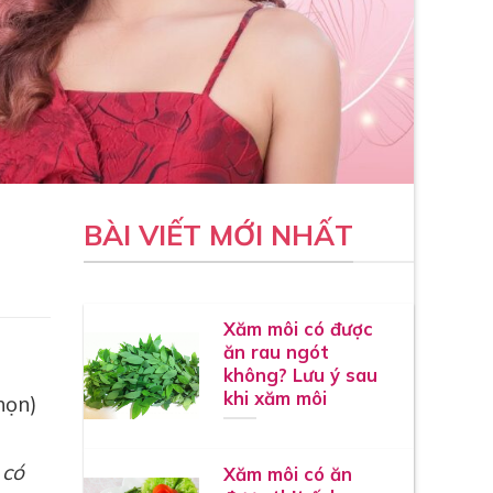
BÀI VIẾT MỚI NHẤT
Xăm môi có được
ăn rau ngót
không? Lưu ý sau
khi xăm môi
họn)
có
Xăm môi có ăn