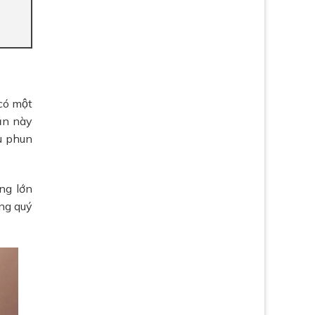
ó một
ăn này
au phun
ợng lớn
ùng quý