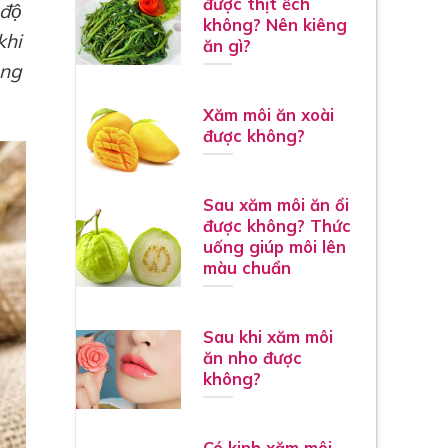
được thịt ếch
độ
không? Nên kiêng
khi
ăn gì?
̀ng
Xăm môi ăn xoài
được không?
Sau xăm môi ăn ổi
được không? Thức
uống giúp môi lên
màu chuẩn
Sau khi xăm môi
ăn nho được
không?
Có kinh xăm môi