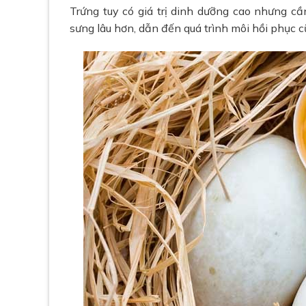
Trứng tuy có giá trị dinh dưỡng cao nhưng c
sưng lâu hơn, dẫn đến quá trình môi hồi phục c