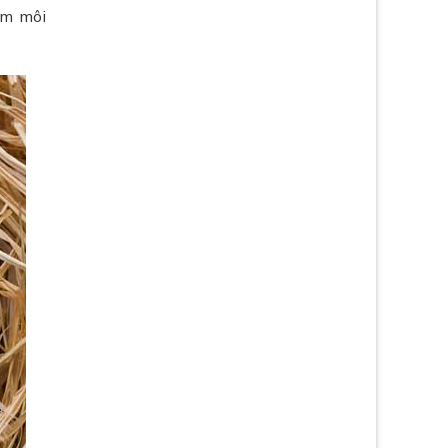
àm môi