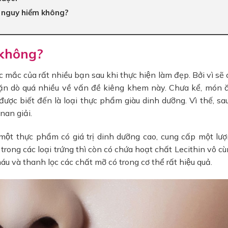
ó nguy hiểm không?
 không?
c mắc của rất nhiều bạn sau khi thực hiện làm đẹp. Bởi vì sẽ c
 dặn dò quá nhiều về vấn đề kiêng khem này. Chưa kể, món 
ược biết đến là loại thực phẩm giàu dinh dưỡng. Vì thế, s
 nan giải.
̀ một thực phẩm có giá trị dinh dưỡng cao, cung cấp một lư
, trong các loại trứng thì còn có chứa hoạt chất Lecithin vô c
u và thanh lọc các chất mỡ có trong cơ thể rất hiệu quả.