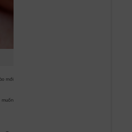
bào mới
g muốn