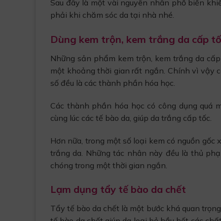
Sau đây là một vài nguyên nhân phổ biến khi
phải khi chăm sóc da tại nhà nhé.
Dùng kem trộn, kem trắng da cấp t
Những sản phẩm kem trộn, kem trắng da cấp tố
một khoảng thời gian rất ngắn. Chính vì vậy
số đều là các thành phần hóa học.
Các thành phần hóa học có công dụng quá mạn
cùng lúc các tế bào da, giúp da trắng cấp tốc.
Hơn nữa, trong một số loại kem có nguồn gốc 
trắng da. Những tác nhân này đều là thủ ph
chóng trong một thời gian ngắn.
Lạm dụng tẩy tế bào da chết
Tẩy tế bào da chết là một bước khá quan trọng
tế bào da chết giúp da loại bỏ hầu hết các ch