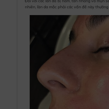
Đối với các làn da bị nám, tàn nhang và mụn sẽ
nhiên, làn da mắc phải các vấn đề này thường c