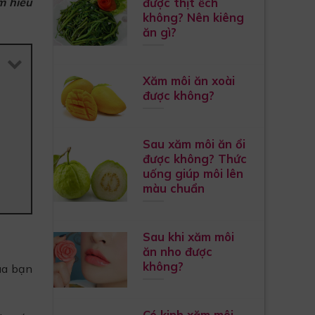
được thịt ếch
m hiểu
không? Nên kiêng
ăn gì?
Xăm môi ăn xoài
được không?
Sau xăm môi ăn ổi
được không? Thức
uống giúp môi lên
màu chuẩn
Sau khi xăm môi
ăn nho được
không?
ủa bạn
Có kinh xăm môi