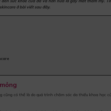
 đến sức khỏe của da và hơn nữa là gây mất thẩm mỹ. Tì
skincare ở bài viết sau đây.
ncare
 mỏng
 cũng có thể là do quá trình chăm sóc da thiếu khoa học c