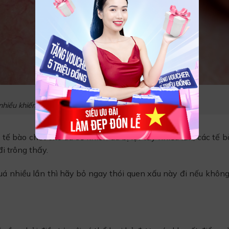
 nhiều khiến da bị mỏng và lộ mạch máu
ế bào chết cho da sẽ khiến da bị lột tẩy nhiều lần, các tế 
i trông thấy.
quá nhiều lần thì hãy bỏ ngay thói quen xấu này đi nếu khôn