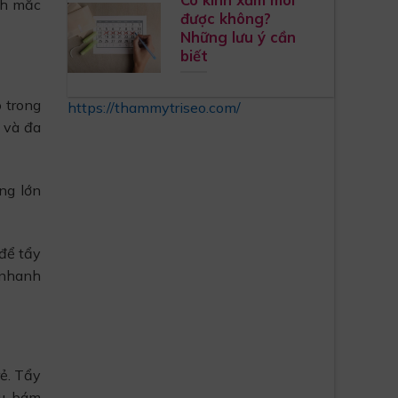
nh mắc
được không?
Những lưu ý cần
biết
 trong
https://thammytriseo.com/
 và đa
ng lớn
để tẩy
 nhanh
rẻ. Tẩy
àu, bám