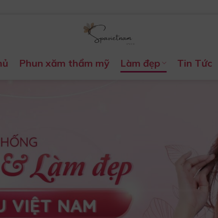
hủ
Phun xăm thẩm mỹ
Làm đẹp
Tin Tức