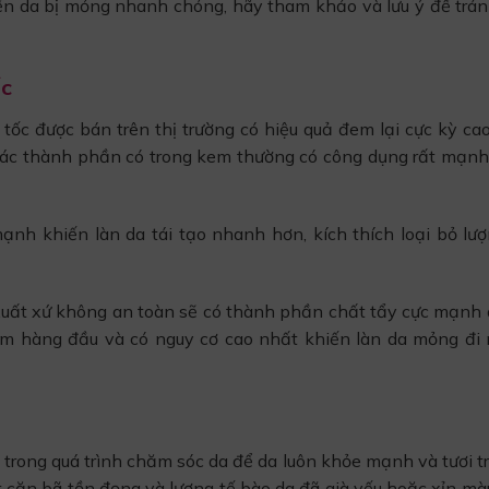
ến da bị mỏng nhanh chóng, hãy tham khảo và lưu ý để trá
ốc
c được bán trên thị trường có hiệu quả đem lại cực kỳ cao
 các thành phần có trong kem thường có công dụng rất mạnh
h khiến làn da tái tạo nhanh hơn, kích thích loại bỏ lượ
xuất xứ không an toàn sẽ có thành phần chất tẩy cực mạnh 
ạm hàng đầu và có nguy cơ cao nhất khiến làn da mỏng đi
 trong quá trình chăm sóc da để da luôn khỏe mạnh và tươi t
ất cặn bã tồn đọng và lượng tế bào da đã già yếu hoặc xỉn m