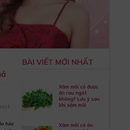
BÀI VIẾT MỚI NHẤT
uả
Xăm môi có được
ăn rau ngót
không? Lưu ý sau
khi xăm môi
post
ão hóa
Xăm môi có ăn