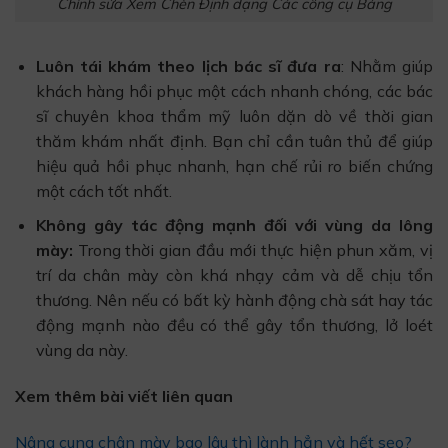
Chỉnh sửa Xem Chèn Định dạng Các công cụ Bảng
Luôn tái khám theo lịch bác sĩ đưa ra
: Nhằm giúp
khách hàng hồi phục một cách nhanh chóng, các bác
sĩ chuyên khoa thẩm mỹ luôn dặn dò về thời gian
thăm khám nhất định. Bạn chỉ cần tuân thủ để giúp
hiệu quả hồi phục nhanh, hạn chế rủi ro biến chứng
một cách tốt nhất.
Không gây tác động mạnh đối với vùng da lông
mày:
Trong thời gian đầu mới thực hiện phun xăm, vị
trí da chân mày còn khá nhạy cảm và dễ chịu tổn
thương. Nên nếu có bất kỳ hành động chà sát hay tác
động mạnh nào đều có thể gây tổn thương, lở loét
vùng da này.
Xem thêm bài viết liên quan
Nâng cung chân mày bao lâu thì lành hẳn và hết sẹo?