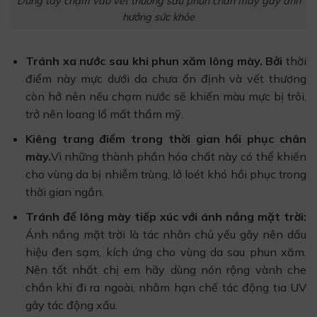
Dùng tay chạm vào vết thương sau phun chân mày gây ảnh
hưởng sức khỏe
Tránh xa nước sau khi phun xăm lông mày. Bởi
thời
điểm này mực dưới da chưa ổn định và vết thương
còn hở nên nếu chạm nước sẽ khiến màu mực bị trôi,
trở nên loang lổ mất thẩm mỹ.
Kiêng trang điểm trong thời gian hồi phục chân
mày.
Vì những thành phần hóa chất này có thể khiến
cho vùng da bị nhiễm trùng, lở loét khó hồi phục trong
thời gian ngắn.
Tránh để lông mày tiếp xúc với ánh nắng mặt trời:
Ánh nắng mặt trời là tác nhân chủ yếu gây nên dấu
hiệu đen sạm, kích ứng cho vùng da sau phun xăm.
Nên tốt nhất chị em hãy dùng nón rộng vành che
chắn khi đi ra ngoài, nhằm hạn chế tác động tia UV
gây tác động xấu.