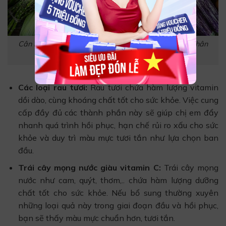
Cân nhắc bổ sung thực phẩm phù hợp sau khi phun chân
mày
Các loại rau tươi:
Rau tươi chứa hàm lượng vitamin
dồi dào, cùng khoáng chất tốt cho sức khỏe. Việc cung
cấp đầy đủ các thành phần này sẽ giúp chị em đẩy
nhanh quá trình hồi phục, hạn chế rủi ro xấu cho sức
khỏe và duy trì màu mực tươi tắn như lựa chọn ban
đầu.
Trái cây mọng nước giàu vitamin C:
Trái cây mọng
nước như cam, quýt, thơm,.. chứa hàm lượng dưỡng
chất tốt cho sức khỏe. Nếu bổ sung thường xuyên
những loại quả này trong giai đoạn đầu và hồi phục,
bạn sẽ thấy màu mực chuẩn hơn, tươi tắn.