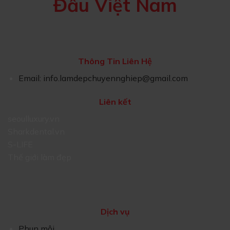
Đầu Việt Nam
Thông Tin Liên Hệ
Email:
info.lamdepchuyennghiep@gmail.com
Liên kết
seoulluxury.vn
Sharkdental.vn
S-LIFE
Thế giới làm đẹp
Dịch vụ
Phun môi