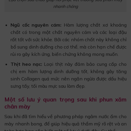
nhanh chóng
Ngũ cốc nguyên cám:
Hàm lượng chất xơ khoáng
chất có trong một chất nguyên cám và các loại đậu
rất tốt với sức khỏe. Bởi các nhóm chất này không chỉ
bổ sung dinh dưỡng cho cơ thể, mà còn hạn chế được
rủi ro gây kích ứng, biến chứng không mong muốn.
Thịt heo nạc:
Loại thịt này đảm bảo cung cấp cho
chị em hàm lượng dinh dưỡng tốt, không gây tăng
sinh Collagen quá mức nên ngăn ngừa được dấu hiệu
sưng tấy, tối màu mực sau làm đẹp.
Một số lưu ý quan trọng sau khi phun xăm
chân mày
Sau khi đã tìm hiểu về phương pháp ngâm nước ấm cho
mày nhanh bong, để giúp hiệu quả thẩm mỹ rõ rệt và an
toàn hơn bạn cần biết một số lưu ý dưới đây. Cụ thể: