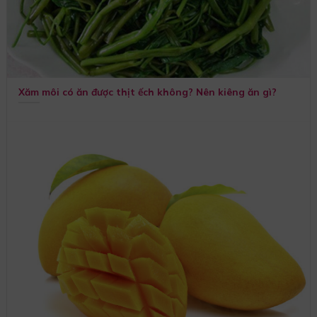
Xăm môi có ăn được thịt ếch không? Nên kiêng ăn gì?