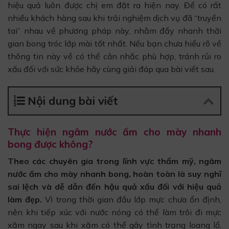
hiệu quả luôn được chị em đặt ra hiện nay. Để có rất
nhiều khách hàng sau khi trải nghiệm dịch vụ đã “truyền
tai” nhau về phương pháp này, nhằm đẩy nhanh thời
gian bong tróc lớp mài tốt nhất. Nếu bạn chưa hiểu rõ về
thông tin này về có thể cân nhắc phù hợp, tránh rủi ro
xấu đối với sức khỏe hãy cùng giải đáp qua bài viết sau.
Nội dung bài viết
Thực hiện ngâm nước ấm cho mày nhanh
bong được không?
Theo các chuyên gia trong lĩnh vực thẩm mỹ, ngâm
nước ấm cho mày nhanh bong, hoàn toàn là suy nghĩ
sai lệch và dễ dẫn đến hậu quả xấu đối với hiệu quả
làm đẹp.
Vì trong thời gian đầu lớp mực chưa ổn định,
nên khi tiếp xúc với nước nóng có thể làm trôi đi mực
xăm ngay sau khi xăm có thể gây tình trạng loang lổ,