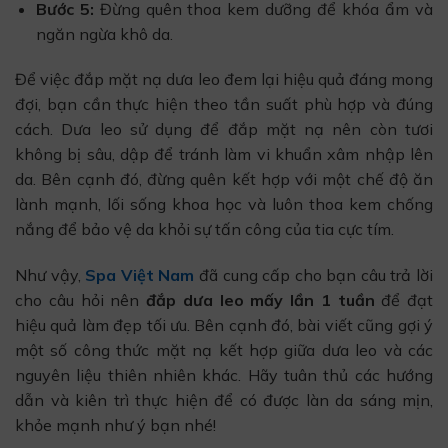
Bước 5:
Đừng quên thoa kem dưỡng để khóa ẩm và
ngăn ngừa khô da.
Để việc đắp mặt nạ dưa leo đem lại hiệu quả đáng mong
đợi, bạn cần thực hiện theo tần suất phù hợp và đúng
cách. Dưa leo sử dụng để đắp mặt nạ nên còn tươi
không bị sâu, dập để tránh làm vi khuẩn xâm nhập lên
da. Bên cạnh đó, đừng quên kết hợp với một chế độ ăn
lành mạnh, lối sống khoa học và luôn thoa kem chống
nắng để bảo vệ da khỏi sự tấn công của tia cực tím.
Như vậy,
Spa Việt Nam
đã cung cấp cho bạn câu trả lời
cho câu hỏi nên
đắp dưa leo mấy lần 1 tuần
để đạt
hiệu quả làm đẹp tối ưu. Bên cạnh đó, bài viết cũng gợi ý
một số công thức mặt nạ kết hợp giữa dưa leo và các
nguyên liệu thiên nhiên khác. Hãy tuân thủ các hướng
dẫn và kiên trì thực hiện để có được làn da sáng mịn,
khỏe mạnh như ý bạn nhé!