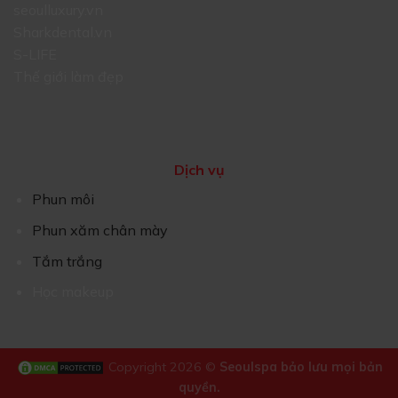
seoulluxury.vn
Sharkdental.vn
S-LIFE
Thế giới làm đẹp
Dịch vụ
Phun môi
Phun xăm chân mày
Tắm trắng
Học makeup
Copyright 2026 ©
Seoulspa bảo lưu mọi bản
quyền.