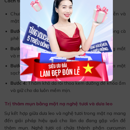
Cách thực hiện
Chuẩn bị nguyên liệu gồm dưa chuột xay nhuyễn và
mật ong nguyên chất.
Bước 1:
Trộn đều dưa leo xay nhuyễn với 1 muỗng cà
phê mật ong.
Bước 2:
Thoa đều hỗn hợp lên mặt, tránh vùng mắt
và môi.
Bước 3:
Thư giãn trong 10-15 phút, sau đó rửa mặt
sạch bằng nước ấm.
Bước 4:
Thấm khô da rồi thoa kem dưỡng để khóa ẩm
và giữ cho da luôn mềm mịn.
Trị thâm mụn bằng mặt nạ nghệ tươi và dưa leo
Sự kết hợp giữa dưa leo và nghệ tươi trong mặt nạ mang
đến giải pháp hiệu quả cho làn da đang gặp vấn đề
thâm mụn. Nghệ tươi có chứa thành phần curcumin