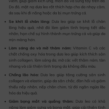
viêm, giúp giảm kích ứng, mẩn đỏ và sưng tấy trên da.
Do đó, mặt nạ dưa leo rất thích hợp cho da nhạy cảm,
da sau khi đi nắng hoặc da bị mụn trứng cá.
Se khít lỗ chân lông:
Dưa leo giúp se khít lỗ chân
lông hiệu quả, nhờ đó làm giảm tình trạng tiết dầu
nhờn, hạn chế sự hình thành mụn trứng cá và giúp da
mịn màng hơn.
Làm sáng da và mờ thâm nám:
Vitamin C và các
chất chống oxy hóa trong dưa leo giúp kích thích sản
sinh collagen, làm sáng da, mờ các vết thâm nám, tàn
nhang và cải thiện tình trạng da không đều màu.
Chống lão hóa:
Dưa leo giúp tăng cường sản sinh
collagen và elastin, giúp da săn chắc, đàn hồi và giảm
thiểu nếp nhăn, nếp chân chim, từ đó ngăn ngừa lão
hóa da hiệu quả.
Giảm bọng mắt và quầng thâm:
Dưa leo có khả
năng làm giảm sưng và bọng mắt, giúp cải thiện tình