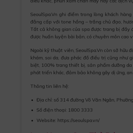
điêu khắc, phun xăm chân mày hay các dịch vụ đò
SeoulSpa.Vn ghi điểm trong lòng khách hàng 
đẳng cấp với tone hồng – trắng chủ đạo, hươ
Tất cả không gian của spa được trang bị đầy 
được huấn luyện bài bản, có chuyên môn cao và
Ngoài kỹ thuật viên, SeoulSpa.Vn còn sở hữu đ
khám, soi da, đưa phác đồ điều trị cũng như 
biệt, 100% trang thiết bị, sản phẩm dưỡng da
phát triển khác, đảm bảo không gây dị ứng, an
Thông tin liên hệ:
Địa chỉ: số 314 đường Võ Văn Ngân, Phườn
Số điện thoại: 1800 3333
Website: https://seoulspa.vn/