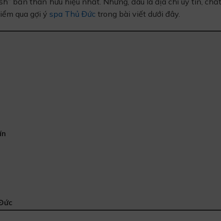
sh” bản thân hữu hiệu nhất. Nhưng, đâu là địa chỉ uy tín, chấ
điểm qua gợi ý
spa Thủ Đức
trong bài viết dưới đây.
ín
Đức