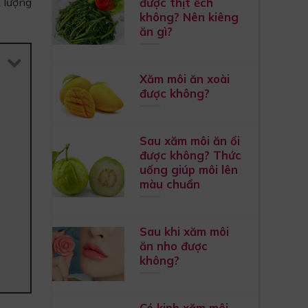
được thịt ếch
t lượng
không? Nên kiêng
ăn gì?
Xăm môi ăn xoài
được không?
Sau xăm môi ăn ổi
được không? Thức
uống giúp môi lên
màu chuẩn
Sau khi xăm môi
ăn nho được
không?
Có kinh xăm môi