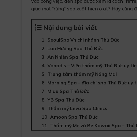
vào công việc, đến spa được xem là cách “refre
giữa một “rừng” spa xuất hiện ồ ạt? Hãy cùng 
Nội dung bài viết
SeoulSpa.Vn chi nhánh Thủ Đức
Lan Hương Spa Thủ Đức
An Nhiên Spa Thủ Đức
Vanadis – Viện thẩm mỹ Thủ Đức uy tín
Trung tâm thẩm mỹ Nắng Mai
Morning Spa – địa chỉ spa Thủ Đức uy t
Midu Spa Thủ Đức
YB Spa Thủ Đức
Thẩm mỹ Leva Spa Clinics
Amoon Spa Thủ Đức
Thẩm mỹ Mẹ và Bé Kawaii Spa – Thủ 