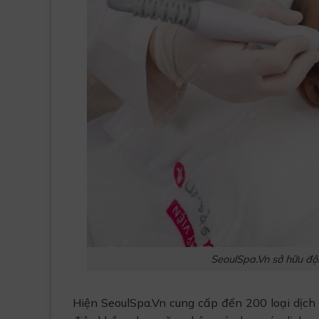
SeoulSpa.Vn sở hữu đội
Hiện SeoulSpa.Vn cung cấp đến 200 loại dịch 