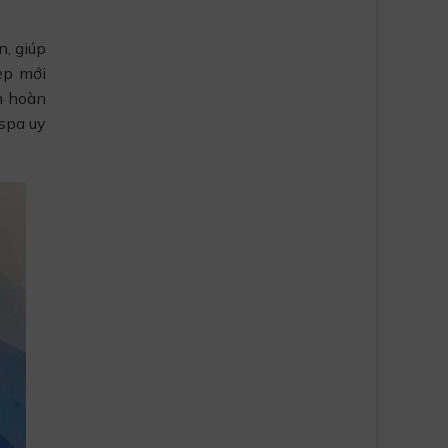
, giúp
ẹp mới
m hoàn
 spa uy