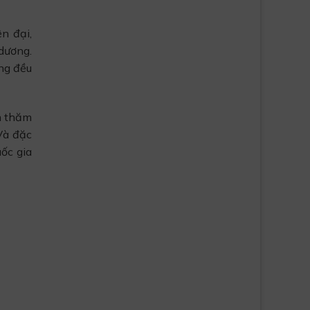
n đại,
dương.
ng đều
ệm thăm
Và đặc
ốc gia