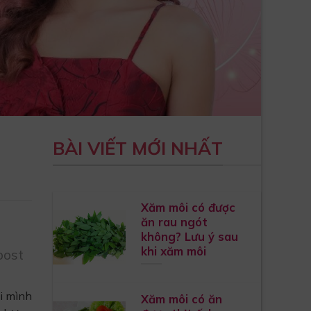
BÀI VIẾT MỚI NHẤT
Xăm môi có được
ăn rau ngót
không? Lưu ý sau
khi xăm môi
post
i mình
Xăm môi có ăn