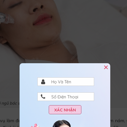
×
 ngũ bác sĩ chuyên môn cao tại mỗi chi nhánh
XÁC NHẬN
vụ làm đẹp khác nhau như các gói điều trị mụn, thâm nám, s