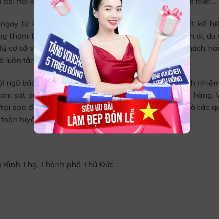
i hỏi kỹ thuật cao như triệt lông, cấy collagen, tiêm filler…
ngay từ khi bước chân vào spa bởi không gian thiết kế hiệ
ng thơm tinh dầu thoang thoảng cùng tiếng nhạc êm ái, du 
đủ cơ sở vật chất, đội ngũ kỹ thuật viên, chăm sóc khách hà
 luôn tận tâm, nhiệt tình.
ội ngũ bác sĩ có tiếng trong ngành thẩm mỹ, chịu trách nhi
giám sát quá trình kỹ thuật viên thực hiện cho khách hàng. 
 tại spa đều được nhập khẩu trực tiếp từ Hàn Quốc và các qu
 toàn tuyệt đối cho khách hàng.
g Bình Thọ, Thành phố Thủ Đức.