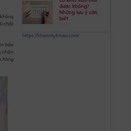
được không?
Những lưu ý cần
 không
biết
ới chất
https://thammytriseo.com/
ảm bảo
g nhận
h hàng