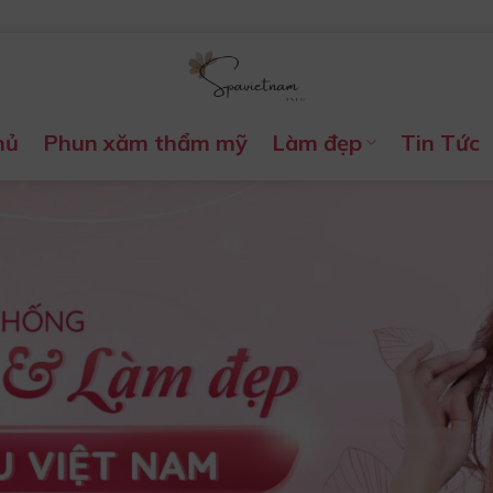
hủ
Phun xăm thẩm mỹ
Làm đẹp
Tin Tức