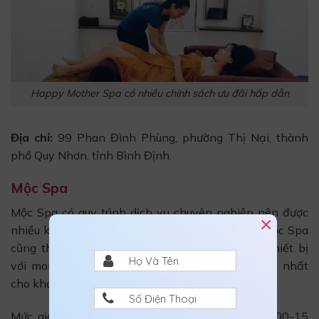
Happy Mother Spa có nhiều chính sách ưu đãi hấp dẫn
Địa chỉ:
99 Phan Đình Phùng, phường Thị Nại, thành
phố Quy Nhơn, tỉnh Bình Định.
Mộc Spa
Mộc Spa có quy trình dịch vụ chuyên nghiệp nên được
×
nhiều khách hàng tin tưởng lựa chọn. Ngoài ra, Mộc Spa
cũng thường xuyên nâng cấp, máy móc, trang thiết bị
với mong muốn đem đến chất lượng dịch vụ tốt nhất
cho khách hàng.
Mức giá dịch vụ tại Mộc Spa dao động từ 800.000-15