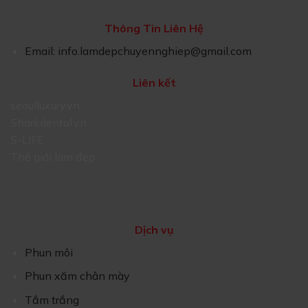
Thông Tin Liên Hệ
Email:
info.lamdepchuyennghiep@gmail.com
Liên kết
seoulluxury.vn
Sharkdental.vn
S-LIFE
Thế giới làm đẹp
Dịch vụ
Phun môi
Phun xăm chân mày
Tắm trắng