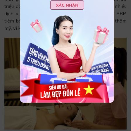
XÁC NHẬN
triệu đồng. Hiện nay, Spa Mộc Spa cung cấp rất nhiều
dịch vụ làm đẹp công nghệ cao như công nghệ PRP,
tiêm botox, công nghệ CO2 Fractional, phun xăm thẩm
mỹ, vi kim tảo biển, lăn kim tái tạo da,…