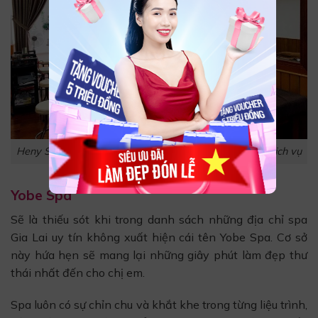
Heny Spa không ngừng nỗ lực để cải thiện chất lượng dịch vụ
Yobe Spa
Sẽ là thiếu sót khi trong danh sách những địa chỉ spa
Gia Lai uy tín không xuất hiện cái tên Yobe Spa. Cơ sở
này hứa hẹn sẽ mang lại những giây phút làm đẹp thư
thái nhất đến cho chị em.
Spa luôn có sự chỉn chu và khắt khe trong từng liệu trình,