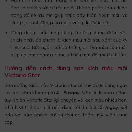
Hạn chế được tình trạng môi khô, xỉn màu, nứt nẻ.
Son có chiết xuất từ rất nhiều thành phần thảo dược,
trong đó có rau má giúp thúc đẩy tuần hoàn máu và
tăng sự hoạt động của oxi ở vùng da được bôi.
Công dụng cuối cùng cũng là công dụng được yêu
thích nhất đó chính là kích màu môi sau xăm cực kỳ
hiệu quả. Rút ngắn tối đa thời gian lên màu của môi,
giúp chị em nhanh chóng sở hữu một đôi môi tươi tắn.
Hướng dẫn cách dùng son kích màu môi
Victoria Star
Son dưỡng kích màu Victoria Star có thể được dùng ngay
sau khi xăm khoảng từ
4 – 5 ngày.
Mặc dù là son dưỡng,
tuy nhiên Victoria Star lại chuyên về kích màu nhiều hơn.
Chính vì thế bạn chỉ nên dùng tối đa là
2 lần/ngày
, kết
hợp với sản phẩm dưỡng môi do thẩm mỹ viện cung
cấp.