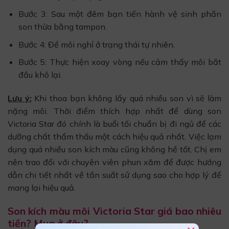
Bước 3: Sau một đêm bạn tiến hành vệ sinh phần
son thừa bằng tampon.
Bước 4: Để môi nghỉ ở trạng thái tự nhiên.
Bước 5: Thực hiện xoay vòng nếu cảm thấy môi bắt
đầu khô lại.
Lưu ý:
Khi thoa bạn không lấy quá nhiều son vì sẽ làm
nặng môi. Thời điểm thích hợp nhất để dùng son
Victoria Star đó chính là buổi tối chuẩn bị đi ngủ để các
dưỡng chất thẩm thấu một cách hiệu quả nhất. Việc lạm
dụng quá nhiều son kích màu cũng không hề tốt. Chị em
nên trao đổi với chuyên viên phun xăm để được hướng
dẫn chi tiết nhất về tần suất sử dụng sao cho hợp lý để
mang lại hiệu quả.
Son kích màu môi Victoria Star giá bao nhiêu
tiền? Mua ở đâu?