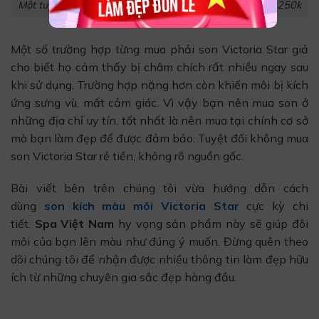
Một tuýp son kích màu môi Victoria Star có giá khoảng 250k
Một số trường hợp từng mua phải son Victoria Star giả
cho biết họ cảm thấy bị châm chích rất nhiều ngay sau
khi sử dụng. Trường hợp nặng hơn còn khiến môi bị kích
ứng sưng vù, mất cảm giác. Vì vậy bạn nên mua son ở
những địa chỉ uy tín, tốt nhất là nên mua tại chính cơ sở
mà bạn làm đẹp để được đảm bảo. Tuyệt đối không mua
son Victoria Star rẻ tiền, không rõ nguồn gốc.
Bài viết bên trên chúng tôi vừa hướng dẫn cách
dùng
son kích màu môi Victoria Star
cực kỳ chi
tiết.
Spa Việt Nam
hy vọng sản phẩm này sẽ giúp đôi
môi của bạn lên màu như đúng ý muốn. Đừng quên theo
dõi chúng tôi để nhận được nhiều thông tin làm đẹp hữu
ích từ những chuyên gia sắc đẹp hàng đầu.