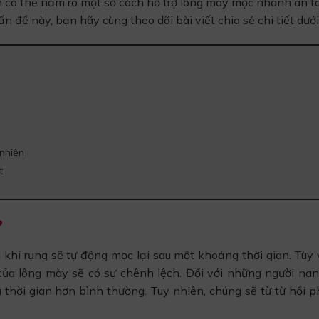
m có thể nắm rõ một số cách hỗ trợ lông mày mọc nhanh an t
 đề này, bạn hãy cùng theo dõi bài viết chia sẻ chi tiết dưới
nhiên
t
?
 khi rụng sẽ tự động mọc lại sau một khoảng thời gian. Tùy 
ủa lông mày sẽ có sự chênh lệch. Đối với những người nan
 thời gian hơn bình thường. Tuy nhiên, chúng sẽ từ từ hồi p