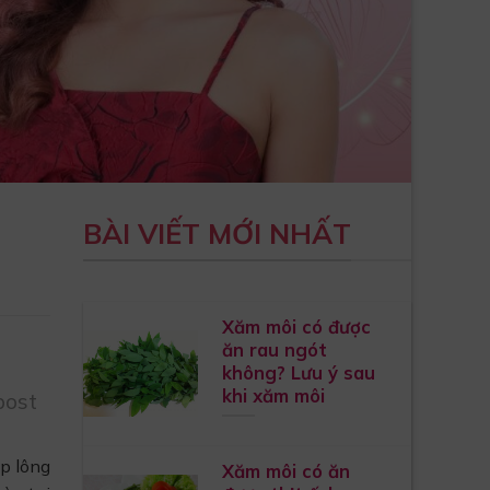
BÀI VIẾT MỚI NHẤT
Xăm môi có được
ăn rau ngót
không? Lưu ý sau
khi xăm môi
post
p lông
Xăm môi có ăn