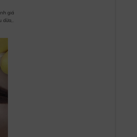
nh giá
 dừa,..