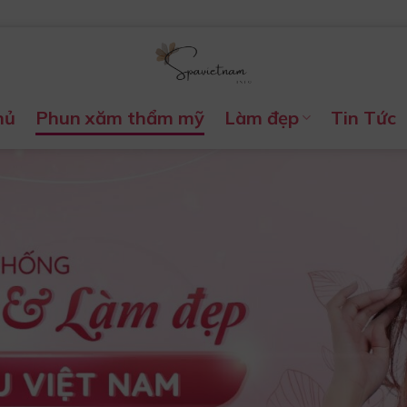
hủ
Phun xăm thẩm mỹ
Làm đẹp
Tin Tức