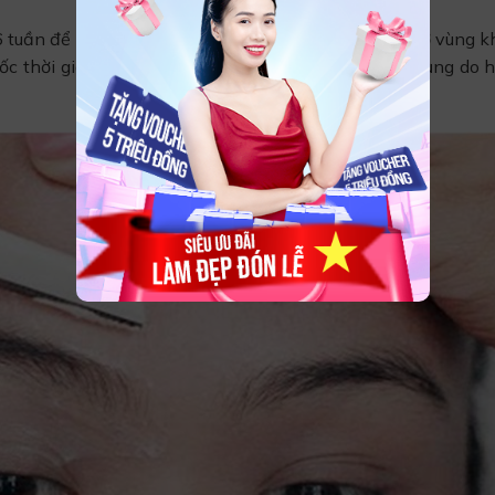
6 tuần để mọc lại bình thường, còn đối với lông mày ở vùng k
mốc thời gian áp dụng trong trường hợp lông mày tự rụng do 