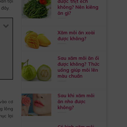
được thịt ếch
oàn tại
không? Nên kiêng
 đây.
ăn gì?
Xăm môi ăn xoài
được không?
Sau xăm môi ăn ổi
được không? Thức
uống giúp môi lên
màu chuẩn
Sau khi xăm môi
ăn nho được
vào cơ
không?
g lông
hục lại
Có kinh xăm môi