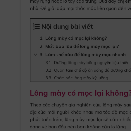
mày rụng hoặc lỡ tay cạo trúng. Qua đây chị e
nhà. Để giải đáp mọi thắc mắc liên quan đến vấn
Nội dung bài viết
Lông mày có mọc lại không?
Mất bao lâu để lông mày mọc lại?
Làm thế nào để lông mày mọc nhanh
Dưỡng lông mày bằng nguyên liệu thiên 
Quan tâm chế độ ăn uống đủ dưỡng chấ
Chăm sóc lông mày kỹ lưỡng
Lông mày có mọc lại không
Theo các chuyên gia nghiên cứu, lông mày sau
địa của mỗi người khác nhau mà tốc độ mọc c
phát triển kém, lông mày mọc lại sẽ cần nhiều
dáng vẻ ban đầu nên bạn không cần lo lắng.