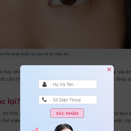
 khi rụng hoặc bị cạo sẽ tự mọc lại
×
lại hay không còn dựa vào yếu tố chăm sóc chân mày sau kh
t cần thiết cho vùng da hiệu quả, thì quá trình mọc lông s
c lại?
i, thì thời gian cần thiết để có được dáng lông mày như ban
XÁC NHẬN
ó thể chênh lệch khác nhau tùy vào vị trí lông mày bị mất, c