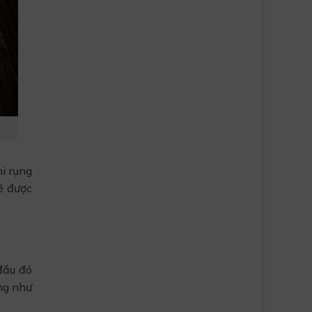
i rụng
ẽ được
 đầu đó
ũng như