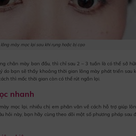
lông mày mọc lại sau khi rụng hoặc bị cạo
áng chân mày ban đầu, thì chỉ sau 2 – 3 tuần là có thể sở h
ý do bạn sẽ thấy khoảng thời gian lông mày phát triển sau 
ch thì mốc thời gian còn có thể rút ngắn lại.
mọc nhanh
 mày mọc lại, nhiều chị em phân vân về cách hỗ trợ giúp lô
âu hỏi này, bạn hãy cùng theo dõi một số phương pháp sau đ