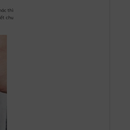
hác thì
hết chu