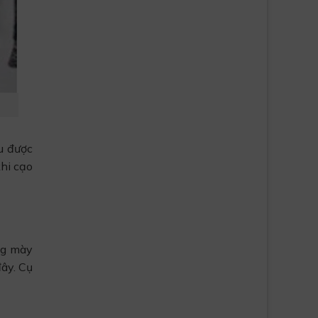
ữu được
khi cạo
ng mày
ây. Cụ