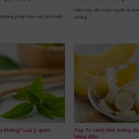
Hiện nay, rất nhiều người sử d
hương pháp làm việc phổ biến
những...
a không? Lưu ý quan
Top 7+ cách làm trắng da
hàng đầu