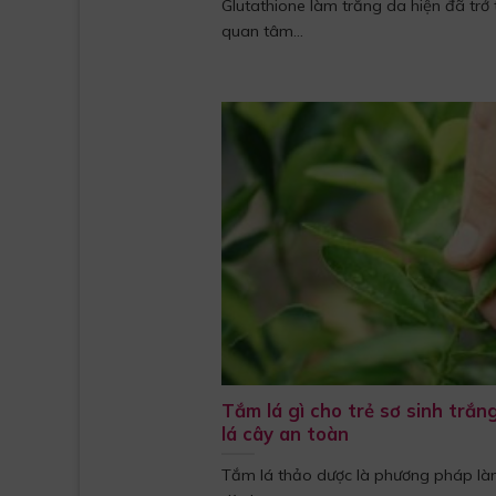
Glutathione làm trắng da hiện đã trở
quan tâm...
Tắm lá gì cho trẻ sơ sinh trắn
lá cây an toàn
Tắm lá thảo dược là phương pháp làm