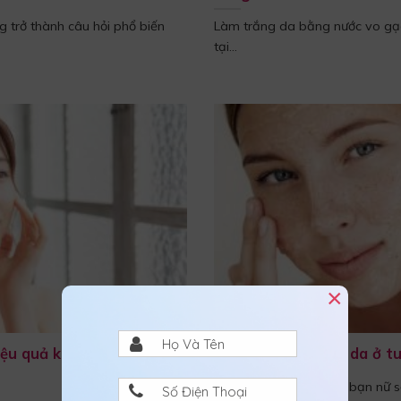
 trở thành câu hỏi phổ biến
Làm trắng da bằng nước vo gạ
tại...
×
iệu quả không? Lưu ý cần
14 cách làm trắng da ở tu
Trong tuổi dậy thì, các bạn nữ 