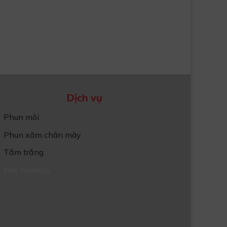
Dịch vụ
Phun môi
Phun xăm chân mày
Tắm trắng
Học makeup