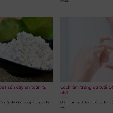
nhiều...
bột sắn dây an toàn tại
Cách làm trắng da tuổi 14
nhớ
òn là phương pháp quá xa lạ
Hiện nay, cách làm trắng da t
trẻ...