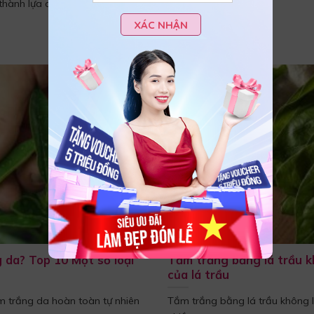
 thành lựa chọn được chị em
XÁC NHẬN
g da? Top 10 Một số loại
Tắm trắng bằng lá trầu 
của lá trầu
 trắng da hoàn toàn tự nhiên
Tắm trắng bằng lá trầu không l