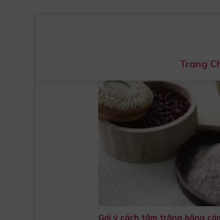
Skip
to
content
Trang C
Gợi ý cách tắm trắng bằng cám