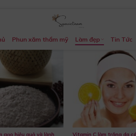
hủ
Phun xăm thẩm mỹ
Làm đẹp
Tin Tức
 gạo hiệu quả và lành
Vitamin C làm trắng da có