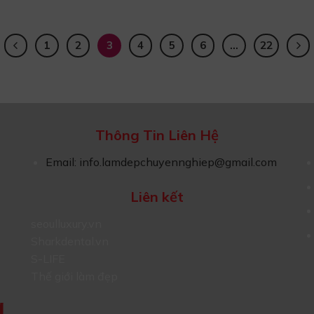
1
2
3
4
5
6
…
22
Thông Tin Liên Hệ
Email:
info.lamdepchuyennghiep@gmail.com
Liên kết
seoulluxury.vn
Sharkdental.vn
S-LIFE
Thế giới làm đẹp
g