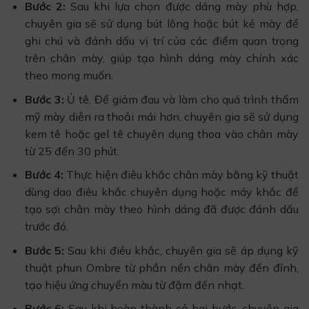
Bước 2:
Sau khi lựa chọn được dáng mày phù hợp,
chuyên gia sẽ sử dụng bút lông hoặc bút kẻ mày để
ghi chú và đánh dấu vị trí của các điểm quan trọng
trên chân mày, giúp tạo hình dáng mày chính xác
theo mong muốn.
Bước 3:
Ủ tê. Để giảm đau và làm cho quá trình thẩm
mỹ mày diễn ra thoải mái hơn, chuyên gia sẽ sử dụng
kem tê hoặc gel tê chuyên dụng thoa vào chân mày
từ 25 đến 30 phút.
Bước 4:
Thực hiện điêu khắc chân mày bằng kỹ thuật
dùng dao điêu khắc chuyên dụng hoặc máy khắc để
tạo sợi chân mày theo hình dáng đã được đánh dấu
trước đó.
Bước 5:
Sau khi điêu khắc, chuyên gia sẽ áp dụng kỹ
thuật phun Ombre từ phần nền chân mày đến đỉnh,
tạo hiệu ứng chuyển màu từ đậm đến nhạt.
Bước 6:
Sau khi hoàn thành cả hai bước, chuyên gia