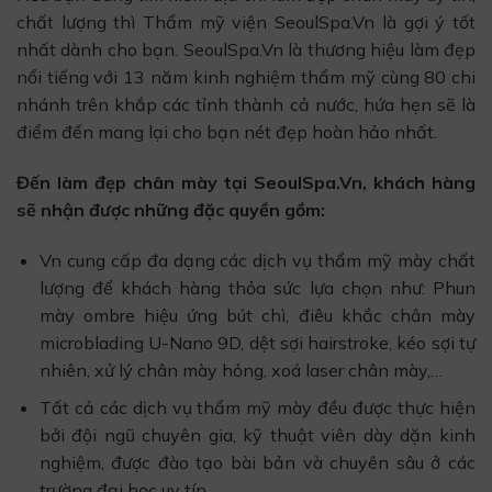
chất lượng thì Thẩm mỹ viện SeoulSpa.Vn là gợi ý tốt
nhất dành cho bạn. SeoulSpa.Vn là thương hiệu làm đẹp
nổi tiếng với 13 năm kinh nghiệm thẩm mỹ cùng 80 chi
nhánh trên khắp các tỉnh thành cả nước, hứa hẹn sẽ là
điểm đến mang lại cho bạn nét đẹp hoàn hảo nhất.
Đến làm đẹp chân mày tại SeoulSpa.Vn, khách hàng
sẽ nhận được những đặc quyền gồm:
Vn cung cấp đa dạng các dịch vụ thẩm mỹ mày chất
lượng để khách hàng thỏa sức lựa chọn như: Phun
mày ombre hiệu ứng bút chì, điêu khắc chân mày
microblading U-Nano 9D, dệt sợi hairstroke, kéo sợi tự
nhiên, xử lý chân mày hỏng, xoá laser chân mày,…
Tất cả các dịch vụ thẩm mỹ mày đều được thực hiện
bởi đội ngũ chuyên gia, kỹ thuật viên dày dặn kinh
nghiệm, được đào tạo bài bản và chuyên sâu ở các
trường đại học uy tín.