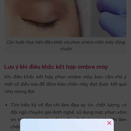
Các bước thực hiện điêu khắc và phun ombre chân mày đúng
chuẩn
Lưu ý khi điêu khắc kết hợp ombre mày
Khi điêu khắc kết hợp phun ombre mày, bạn cần chú ý
một số điều sau để đảm bảo chân mày đạt được kết quả
như mong đợi:
Tìm hiểu kỹ về địa chỉ làm đẹp uy tín, chất lượng, có
đội ngũ chuyên gia lành nghề, sử dụng mực phun xăm
an toàn, có nguồn gốc xuất xứ rõ ràng trước khi làm
×
chân mày.