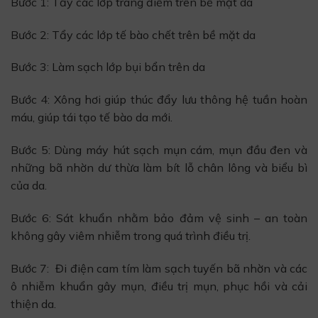
Bước 1: Tẩy các lớp trang điểm trên bề mặt da
Bước 2: Tẩy các lớp tế bào chết trên bề mặt da
Bước 3: Làm sạch lớp bụi bẩn trên da
Bước 4: Xông hơi giúp thúc đẩy lưu thông hệ tuần hoàn
máu, giúp tái tạo tế bào da mới.
Bước 5: Dùng máy hút sạch mụn cám, mụn đầu đen và
những bã nhờn dư thừa làm bít lỗ chân lông và biểu bì
của da.
Bước 6: Sát khuẩn nhằm bảo đảm vệ sinh – an toàn
không gây viêm nhiễm trong quá trình điều trị.
Bước 7: Đi điện cam tím làm sạch tuyến bã nhờn và các
ô nhiễm khuẩn gây mụn, điều trị mụn, phục hồi và cải
thiện da.