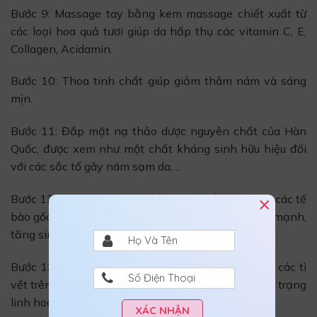
Bước 9: Massage tay bằng kem massage chiết xuất từ
các loại hoa quả tươi giúp da hấp thụ các vitamin C, E,
Collagen, Acidamin.
Bước 10: Thoa tinh chất giúp giảm thâm nám và sáng
mịn.
Bước 11: Đắp mặt nạ thảo dược nguyên chất của Hàn
Quốc, được xem như một chất kháng sinh hữu hiệu đối
với các sắc tố gây nám sạm da….
Bước 12: Dùng ánh sang hồng ngoại để kích thích các tế
×
bào gốc của da tái tạo tế bào mới phát triển khỏe mạnh,
tăng sinh collagen chống nhăn…
Bước 13: Phun Oxy Jet giúp trẻ hóa làn da, loại bỏ các tì
vết trên khuôn mặt, làm sạch sâu, và cải thiện tình trạng
linh hoạt của da.
XÁC NHẬN