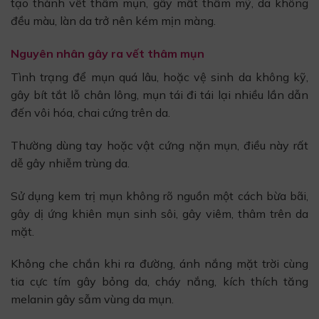
tạo thành vết thâm mụn, gây mất thẩm mỹ, da không
đều màu, làn da trở nên kém mịn màng.
Nguyên nhân gây ra vết thâm mụn
Tình trạng để mụn quá lâu, hoặc vệ sinh da không kỹ,
gây bít tắt lỗ chân lông, mụn tái đi tái lại nhiều lần dẫn
đến vôi hóa, chai cứng trên da.
Thường dùng tay hoặc vật cứng nặn mụn, điều này rất
dễ gây nhiễm trùng da.
Sử dụng kem trị mụn không rõ nguồn một cách bừa bãi,
gây dị ứng khiên mụn sinh sôi, gây viêm, thâm trên da
mặt.
Không che chắn khi ra đường, ánh nắng mặt trời cùng
tia cực tím gây bỏng da, cháy nắng, kích thích tăng
melanin gây sẫm vùng da mụn.