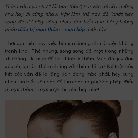
Thâm với mụn như “đôi bạn thân”, hai vấn đề này dường
như hay đi cùng nhau. Vậy làm thế nào để “nhất tiễn
song điêu”? Hãy cùng nhau tìm hiểu qua bài phương
pháp
điều trị mụn thâm – mụn kép
dưới đây.
Thời đại hiện nay, việc bị mụn dường như là việc không
tránh khỏi. Thế nhưng, song song đó, một trong những
“di chứng” do mụn để lại chính là thâm. Mụn đã gây đau
đầu rồi, lại còn thêm những vết thâm để lại? Để triệt tiêu
hết các vấn đề lo lắng bạn đang mắc phải, hãy cùng
nhau tìm hiểu sâu hơn để lựa chọn ra phương pháp
điều
tị mụn thâm – mụn kép
cho phù hợp nhé!