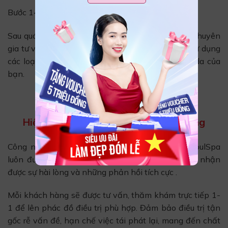
Bước 14: Thoa kem dưỡng da trị thâm từ Hàn Quốc
Sau quá trình điều trị thâm kép bạn sẽ được các chuyên
gia tư vấn về cách chăm sóc da mặt đúng cách, sử dụng
các loại mỹ phẩm phù hợp và an toàn cho làn da của
bạn.
Hiệu quả khách hàng nói lên chất lượng
Công nghệ điều trị mụn thâm – mụn kép tại SeoulSpa
luôn được khách hàng ưu ái lựa chọn, cũng như nhận
được sự hài lòng và những phản hồi tích cực .
Mỗi khách hàng sẽ được tư vấn, thăm khám trực tiếp 1-
1 để lên phác đồ điều trị phù hợp. Đảm bảo điều trị tận
gốc rễ vấn đề, hạn chế việc tái phát lại, mang đến chất