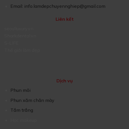
Email:
info.lamdepchuyennghiep@gmail.com
Liên kết
seoulluxury.vn
Sharkdental.vn
S-LIFE
Thế giới làm đẹp
Dịch vụ
Phun môi
Phun xăm chân mày
Tắm trắng
Học makeup