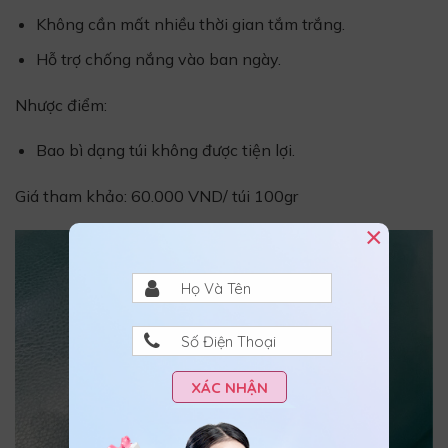
Không cần mất nhiều thời gian tắm trắng.
Hỗ trợ chống nắng vào ban ngày.
Nhược điểm:
Bao bì dạng túi không được tiện lợi.
Giá tham khảo: 60.000 VND/ túi 100gr
×
XÁC NHẬN