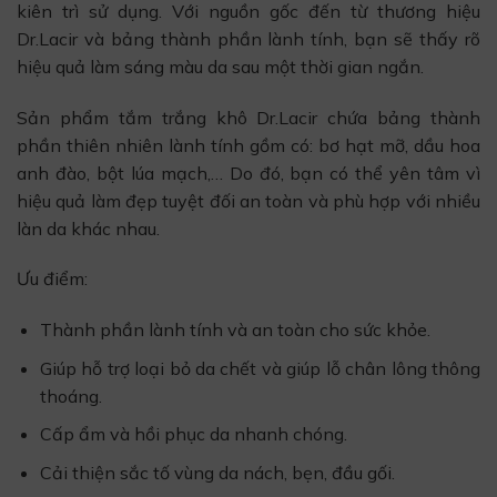
kiên trì sử dụng. Với nguồn gốc đến từ thương hiệu
Dr.Lacir và bảng thành phần lành tính, bạn sẽ thấy rõ
hiệu quả làm sáng màu da sau một thời gian ngắn.
Sản phẩm tắm trắng khô Dr.Lacir chứa bảng thành
phần thiên nhiên lành tính gồm có: bơ hạt mỡ, dầu hoa
anh đào, bột lúa mạch,… Do đó, bạn có thể yên tâm vì
hiệu quả làm đẹp tuyệt đối an toàn và phù hợp với nhiều
làn da khác nhau.
Ưu điểm:
Thành phần lành tính và an toàn cho sức khỏe.
Giúp hỗ trợ loại bỏ da chết và giúp lỗ chân lông thông
thoáng.
Cấp ẩm và hồi phục da nhanh chóng.
Cải thiện sắc tố vùng da nách, bẹn, đầu gối.