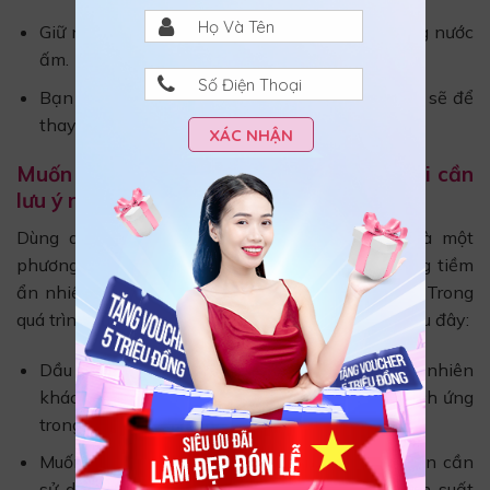
Giữ như vậy khoảng 15 phút, rồi rửa sạch bằng nước
ấm.
Bạn dùng mặt nạ này sau khi đã gội đầu sạch sẽ để
thay cho bước ủ tóc.
XÁC NHẬN
Muốn dùng dầu dừa dưỡng tóc nhanh dài cần
lưu ý những gì?
Dùng dầu dừa dưỡng tóc nhanh dài thực sự là một
phương pháp mang đến hiệu quả, nhưng nó cũng tiềm
ẩn nhiều nguy cơ nếu bạn không thực sự chú ý. Trong
quá trình sử dụng cần phải ghi nhớ những điểm sau đây:
Dầu dừa cũng giống như các loại tinh dầu thiên nhiên
khác có thể khiến cho mái tóc bị nhờn hoặc kích ứng
trong quá trình sử dụng.
Muốn tránh tình trạng tắc nghẽn nang tóc, bạn cần
sử dụng dầu dừa dưỡng tóc nhanh dài với tần suất