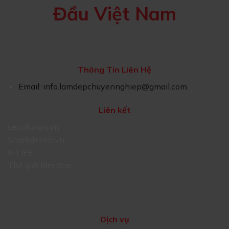
Đầu Việt Nam
Thông Tin Liên Hệ
Email:
info.lamdepchuyennghiep@gmail.com
Liên kết
seoulluxury.vn
Sharkdental.vn
S-LIFE
Thế giới làm đẹp
Dịch vụ