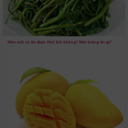
Xăm môi có ăn được thịt ếch không? Nên kiêng ăn gì?