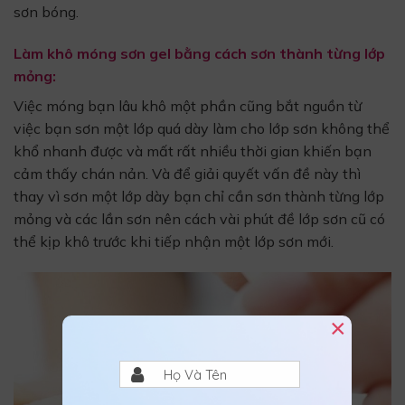
sơn bóng.
Làm khô móng sơn gel bằng cách sơn thành từng lớp
mỏng:
Việc móng bạn lâu khô một phần cũng bắt nguồn từ
việc bạn sơn một lớp quá dày làm cho lớp sơn không thể
khổ nhanh được và mất rất nhiều thời gian khiến bạn
cảm thấy chán nản. Và để giải quyết vấn đề này thì
thay vì sơn một lớp dày bạn chỉ cần sơn thành từng lớp
mỏng và các lần sơn nên cách vài phút đề lớp sơn cũ có
thể kịp khô trước khi tiếp nhận một lớp sơn mới.
×