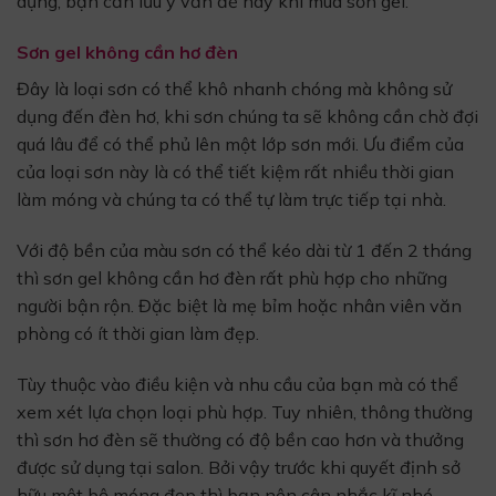
dụng, bạn cần lưu ý vấn đề này khi mua sơn gel.
Sơn gel không cần hơ đèn
Đây là loại sơn có thể khô nhanh chóng mà không sử
dụng đến đèn hơ, khi sơn chúng ta sẽ không cần chờ đợi
quá lâu để có thể phủ lên một lớp sơn mới. Ưu điểm của
của loại sơn này là có thể tiết kiệm rất nhiều thời gian
làm móng và chúng ta có thể tự làm trực tiếp tại nhà.
Với độ bền của màu sơn có thể kéo dài từ 1 đến 2 tháng
thì sơn gel không cần hơ đèn rất phù hợp cho những
người bận rộn. Đặc biệt là mẹ bỉm hoặc nhân viên văn
phòng có ít thời gian làm đẹp.
Tùy thuộc vào điều kiện và nhu cầu của bạn mà có thể
xem xét lựa chọn loại phù hợp. Tuy nhiên, thông thường
thì sơn hơ đèn sẽ thường có độ bền cao hơn và thưởng
được sử dụng tại salon. Bởi vậy trước khi quyết định sở
hữu một bộ móng đẹp thì bạn nên cân nhắc kĩ nhé.