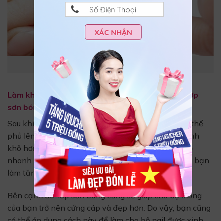
XÁC NHẬN
Sơn gel thành từng lớp mỏng
Làm khô móng sơn gel bằng cách sử dụng một lớp
sơn bóng
Sau khi đã sơn một lớp gel như ý lên móng bạn có thể
phủ lên thêm một lớp sơn bóng để giúp móng nhanh
khô hơn. Phương pháp này không chỉ giúp làm khô
nhanh mà còn tạo hiệu ứng bóng cho bộ móng của bạn
làm tăng thêm sự sang trọng và lung linh hơn.
Bên cạnh đó, lớp sơn bóng cũng sẽ giúp cho bộ móng
của bạn trở nên cứng cáp và đẹp hơn. Do vậy, bạn cũng
có thể áp dụng cách này để làm cho bộ nail được xinh