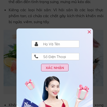
thể dẫn đến tình trạng sưng, mưng mủ kéo dài.
Kiêng các loại hải sản: Vì hải sản là các loại thực
phẩm tan, có chứa các chất gây kích thích khiến môi
bị ngứa, viêm, sưng tấy.
×
XÁC NHẬN
Tránh xa các món hải sản sau khi xăm môi nhé
Không ăn rau muống: Bất kể bạn mới xăm môi xong