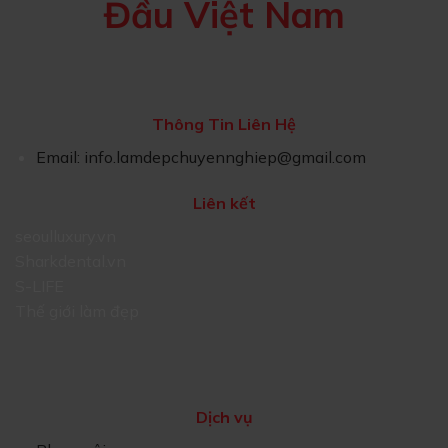
Đầu Việt Nam
Thông Tin Liên Hệ
Email:
info.lamdepchuyennghiep@gmail.com
Liên kết
seoulluxury.vn
Sharkdental.vn
S-LIFE
Thế giới làm đẹp
Dịch vụ