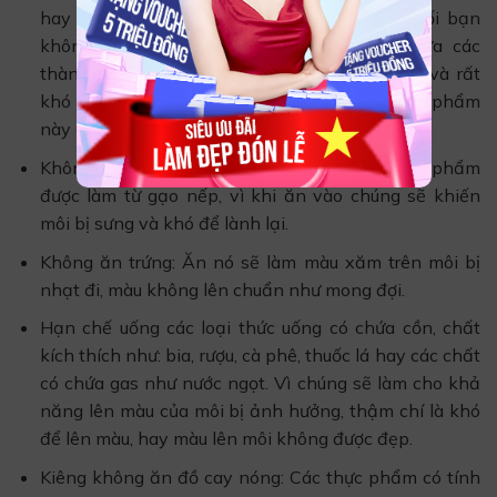
hay đang bị các vết thương khác, thì tuyệt đối bạn
không được ăn rau muống. Vì chúng có chứa các
thành phần gây nên sẹo lồi cho vết thương, và rất
khó trị về sau. Do đó, bạn nên kiêng loại thực phẩm
này cho đến khi môi lành hẳn.
Không ăn đồ ăn có nếp: Không ăn các loại thực phẩm
được làm từ gạo nếp, vì khi ăn vào chúng sẽ khiến
môi bị sưng và khó để lành lại.
Không ăn trứng: Ăn nó sẽ làm màu xăm trên môi bị
nhạt đi, màu không lên chuẩn như mong đợi.
Hạn chế uống các loại thức uống có chứa cồn, chất
kích thích như: bia, rượu, cà phê, thuốc lá hay các chất
có chứa gas như nước ngọt. Vì chúng sẽ làm cho khả
năng lên màu của môi bị ảnh hưởng, thậm chí là khó
để lên màu, hay màu lên môi không được đẹp.
Kiêng không ăn đồ cay nóng: Các thực phẩm có tính