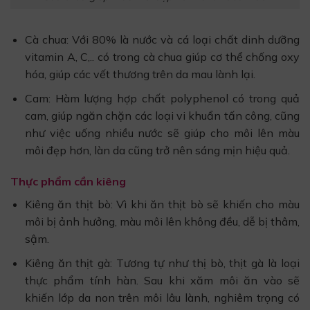
Cà chua: Với 80% là nước và cá loại chất dinh dưỡng
vitamin A, C,.. có trong cà chua giúp cơ thể chống oxy
hóa, giúp các vết thương trên da mau lành lại.
Cam: Hàm lượng hợp chất polyphenol có trong quả
cam, giúp ngăn chặn các loại vi khuẩn tấn công, cũng
như việc uống nhiều nước sẽ giúp cho môi lên màu
môi đẹp hơn, làn da cũng trở nên sáng mịn hiệu quả.
Thực phẩm cần kiêng
Kiêng ăn thịt bò: Vì khi ăn thịt bò sẽ khiến cho màu
môi bị ảnh hưởng, màu môi lên không đều, dễ bị thâm,
sậm.
Kiêng ăn thịt gà: Tương tự như thị bò, thịt gà là loại
thực phẩm tính hàn. Sau khi xăm môi ăn vào sẽ
khiến lớp da non trên môi lâu lành, nghiêm trọng có