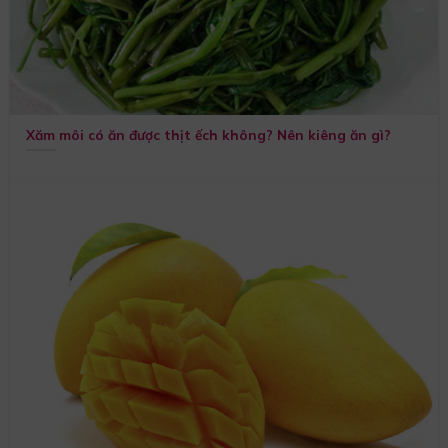
Xăm môi có ăn được thịt ếch không? Nên kiêng ăn gì?