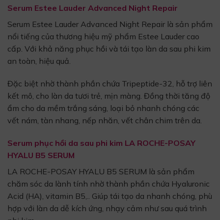
Serum Estee Lauder Advanced Night Repair
Serum Estee Lauder Advanced Night Repair là sản phẩm
nổi tiếng của thương hiệu mỹ phẩm Estee Lauder cao
cấp. Với khả năng phục hồi và tái tạo làn da sau phi kim
an toàn, hiệu quả.
Đặc biệt nhờ thành phần chứa Tripeptide-32, hỗ trợ liên
kết mô, cho làn da tươi trẻ, mịn màng. Đồng thời tăng độ
ẩm cho da mềm trắng sáng, loại bỏ nhanh chóng các
vết nám, tàn nhang, nếp nhăn, vết chân chim trên da.
Serum phục hồi da sau phi kim LA ROCHE-POSAY
HYALU B5 SERUM
LA ROCHE-POSAY HYALU B5 SERUM là sản phẩm
chăm sóc da lành tính nhờ thành phần chứa Hyaluronic
Acid (HA), vitamin B5,.. Giúp tái tạo da nhanh chóng, phù
hợp với làn da dễ kích ứng, nhạy cảm như sau quá trình