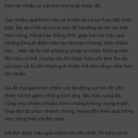
hơn rất nhiều so với tình trạng da trước đó.
Tuy nhiên, quá trình này sẽ khiến da có sự thay đổi khác
biệt, lớp da chết sẽ bong tróc để nhường lại làn da mới
mịn màng, hồng hào. Đồng thời, giúp loại bỏ hiệu quả
những khuyết điểm trên da như tàn nhang, nám, thâm
sẹo,… Mặc dù là một phương pháp an toàn, không xâm
lấn vào cơ thể, nhưng sau khi thực hiện phi kim làn da
của bạn sẽ bị tổn thương ít nhiều, trở nên nhạy cảm hơn
rất nhiều.
Do đó mà quá trình chăm sóc da đóng vai trò rất cần
thiết, hỗ trợ giảm những kích ứng, dấu hiệu sưng đỏ,
cũng như nhiễm khuẩn, biến chứng không mong muốn.
Giúp da hồi phục nhanh chóng, mang đến hiệu quả trắng
mịn, hồng hào và đều màu.
Để đạt được hiệu quả chăm sóc tốt nhất, thì bên cạnh