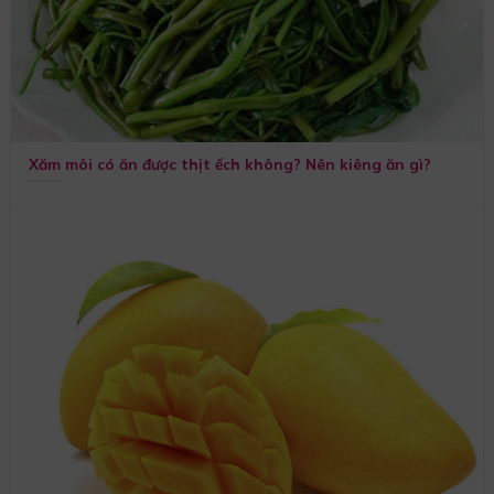
Xăm môi có ăn được thịt ếch không? Nên kiêng ăn gì?