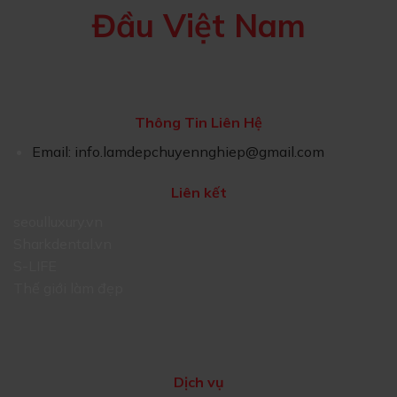
Đầu Việt Nam
Thông Tin Liên Hệ
Email:
info.lamdepchuyennghiep@gmail.com
Liên kết
seoulluxury.vn
Sharkdental.vn
S-LIFE
Thế giới làm đẹp
Dịch vụ