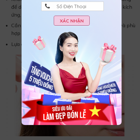
để da tiếp xúc với khói bụi, tia UV sẽ khiến da bị kích
ứng, mẩn đỏ.
XÁC NHẬN
Cần chọn loại serum đến từ thương hiệu uy tín, và phù
hợp với tình trạng, tính chất da.
Lựa chọn đơn vị cung cấp dịch vụ phi kim uy tín.