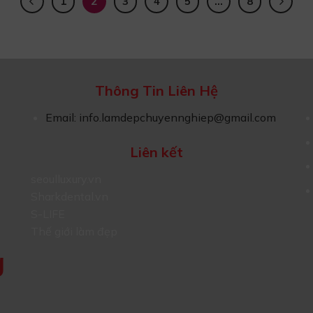
1
2
3
4
5
…
8
Thông Tin Liên Hệ
Email:
info.lamdepchuyennghiep@gmail.com
Liên kết
seoulluxury.vn
Sharkdental.vn
S-LIFE
Thế giới làm đẹp
g