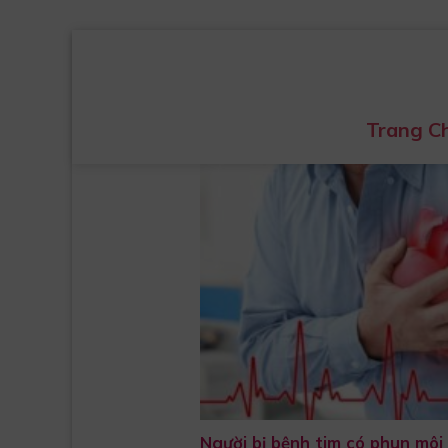
Skip
to
content
Trang C
Người bị bệnh tim có phun môi