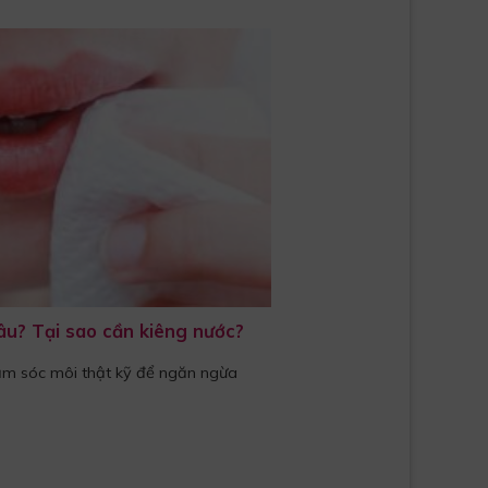
âu? Tại sao cần kiêng nước?
ăm sóc môi thật kỹ để ngăn ngừa