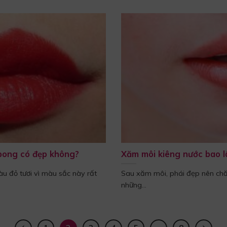
 bong có đẹp không?
Xăm môi kiêng nước bao l
àu đỏ tươi vì màu sắc này rất
Sau xăm môi, phái đẹp nên ch
những...