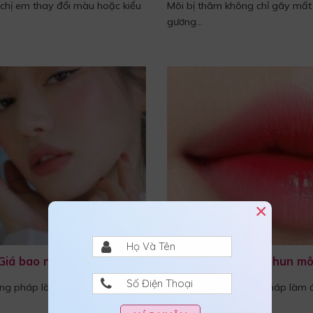
chị em thay đổi màu hoặc kiểu
Môi bị thâm không chỉ gây mất
gương...
×
Giá bao nhiêu?
Top 7 công nghệ phun môi
ng pháp làm đẹp cho đôi môi
Phun môi là phương pháp làm đẹ
chọn...