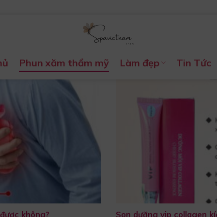
hủ
Phun xăm thẩm mỹ
Làm đẹp
Tin Tức
 được không?
Son dưỡng vip collagen k