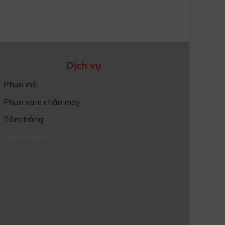
Dịch vụ
Phun môi
Phun xăm chân mày
Tắm trắng
Học makeup