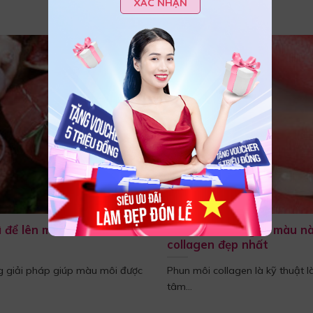
XÁC NHẬN
 để lên màu môi lên
Phun môi collagen màu n
collagen đẹp nhất
g giải pháp giúp màu môi được
Phun môi collagen là kỹ thuật
tâm...