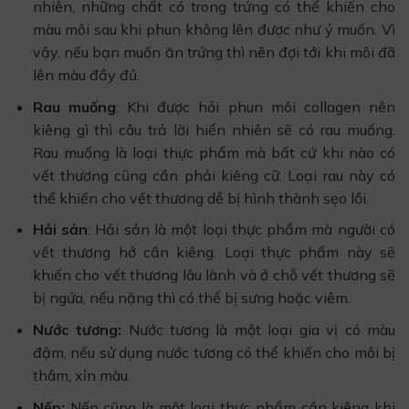
nhiên, những chất có trong trứng có thể khiến cho
màu môi sau khi phun không lên được như ý muốn. Vì
vậy, nếu bạn muốn ăn trứng thì nên đợi tới khi môi đã
lên màu đầy đủ.
Rau muống
: Khi được hỏi phun môi collagen nên
kiêng gì thì câu trả lời hiển nhiên sẽ có rau muống.
Rau muống là loại thực phẩm mà bất cứ khi nào có
vết thương cũng cần phải kiêng cữ. Loại rau này có
thể khiến cho vết thương dễ bị hình thành sẹo lồi.
Hải sản
: Hải sản là một loại thực phẩm mà người có
vết thương hở cần kiêng. Loại thực phẩm này sẽ
khiến cho vết thương lâu lành và ở chỗ vết thương sẽ
bị ngứa, nếu nặng thì có thể bị sưng hoặc viêm.
Nước tương:
Nước tương là một loại gia vị có màu
đậm, nếu sử dụng nước tương có thể khiến cho môi bị
thâm, xỉn màu.
Nếp:
Nếp cũng là một loại thực phẩm cần kiêng khi