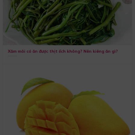
Xăm môi có ăn được thịt ếch không? Nên kiêng ăn gì?