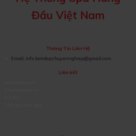
Đầu Việt Nam
Thông Tin Liên Hệ
Email:
info.lamdepchuyennghiep@gmail.com
Liên kết
seoulluxury.vn
Sharkdental.vn
S-LIFE
Thế giới làm đẹp