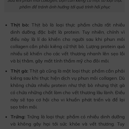
Sau khi phun môi collagen, bạn cần kiêng cử một số loại thực
phẩm để tránh ảnh hưởng tới quá trình hồi phục
Thịt bò:
Thịt bò là loại thực phẩm chứa rất nhiều
dinh dưỡng, đặc biệt là protein. Tuy nhiên, chính vì
điều này là lí do khiến cho người sau khi phun môi
collagen cần phải kiêng cử thịt bò. Lượng protein quá
nhiều sẽ khiến cho các vết thương nhanh lên sẹo lồi
và bị thâm, gây mất tính thẩm mỹ cho đôi môi.
Thịt gà:
Thịt gà cũng là một loại thực phẩm cần phải
kiêng sau khi thực hiện dịch vụ phun môi collagen. Dù
không chứa nhiều protein như thịt bò nhưng thịt gà
có chứa những chất làm cho vết thương lâu lành. Điều
này sẽ tạo cơ hội cho vi khuẩn phát triển và để lại
sẹo trên môi.
Trứng:
Trứng là loại thực phẩm có nhiều dinh dưỡng
và không gây hại tới sức khỏe và vết thương. Tuy