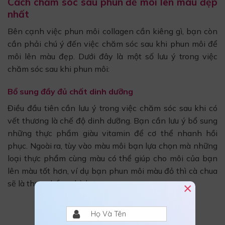
Cách chăm sóc sau phun để môi lên màu đẹp
nhất
Bên cạnh việc phun môi collagen cần kiêng gì, bạn còn
cần phải chú ý đến việc chăm sóc sau khi phun môi để
môi lên màu đẹp. Dưới đây là một số lưu ý trong việc
chăm sóc sau khi phun môi:
Bổ sung đầy đủ chất dinh dưỡng
Điều đầu tiên cần lưu ý trong việc chăm sóc sau khi có
vết thương là chế độ dinh dưỡng. Bạn cần lưu ý bổ sung
những thực phẩm giàu vitamin để cơ thể nhanh hồi
phục. Ngoài ra, tùy vào màu môi bạn lựa chọn mà những
loại thực phẩm cùng màu có thể giúp cho môi của bạn
lên màu tốt hơn, ví dụ bạn phun môi màu đỏ thì cà chua
sẽ là thực phẩm phù hợp.
×