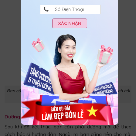
XÁC NHẬN
Bạn cần bổ sung đầy đủ dinh dưỡng để vết thương nhanh hồi
phục
Dưỡng môi sau khi phun collagen
Sau khi đã kết thúc, bạn cần phải dưỡng môi để theo
cách bác sĩ hướng dẫn. Ngoài ra, bạn cũng nên cho môi