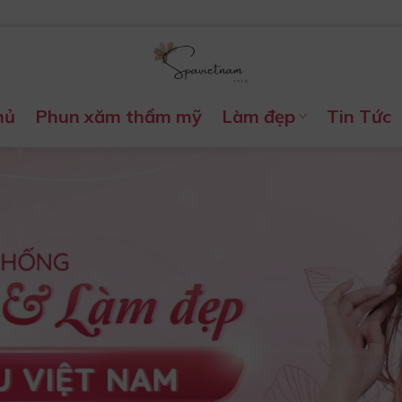
hủ
Phun xăm thẩm mỹ
Làm đẹp
Tin Tức