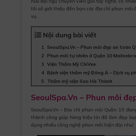
hữu đội ngũ chuyên viên giỏi tay nghề, có nhiề
tôi sẽ giới thiệu đến bạn các địa chỉ phun môi
vụ.
Nội dung bài viết
SeoulSpa.Vn – Phun môi đẹp an toàn 
Phun môi tự nhiên ở Quận 10 Maileebr
Viện Thẩm Mỹ ChiVee
Bệnh viện thẩm mỹ Đông Á – Dịch vụ p
Thẩm mỹ viện Sao Hà Thành
SeoulSpa.Vn – Phun môi đẹ
SeoulSpa.Vn – Địa chỉ phun môi Quận 10 đang
thành công giúp hàng triệu tín đồ làm đẹp loại
dụng nhiều công nghệ phun môi hiện đại như: