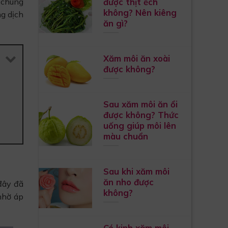
được thịt ếch
, chúng
không? Nên kiêng
ng dịch
ăn gì?
Xăm môi ăn xoài
được không?
Sau xăm môi ăn ổi
được không? Thức
uống giúp môi lên
màu chuẩn
Sau khi xăm môi
ăn nho được
đây đã
không?
 nhờ áp
Có kinh xăm môi