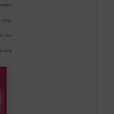
nhiên,
c phục
nh cho
g vùng