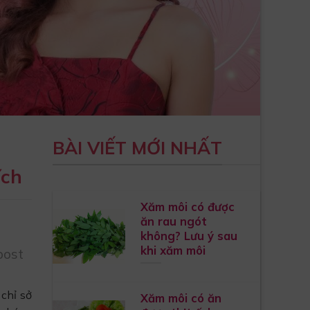
BÀI VIẾT MỚI NHẤT
ích
Xăm môi có được
ăn rau ngót
không? Lưu ý sau
khi xăm môi
post
chỉ sở
Xăm môi có ăn