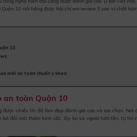
u công nghệ hiện đại càng được đánh giá cao. Ở bài viết này
 ở Quận 10 nổi tiếng được hội chị em review 5 sao vì chất lượ
Quận 10
ows
hun môi an toàn chuẩn y khoa
p an toàn Quận 10
 được nhiều tín đồ làm đẹp đánh giá cao và lựa chọn. Nơi 
 bỏ đôi môi thâm kém sắc, lấy lại vẻ ngoài tươi tắn, tự tin