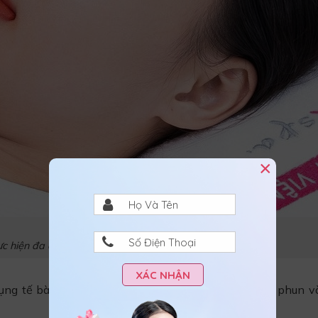
×
ực hiện đa dạng dịch vụ phun xăm môi
XÁC NHẬN
dụng tế bào gốc tự thân mix với mực xăm hữu cơ để phun v