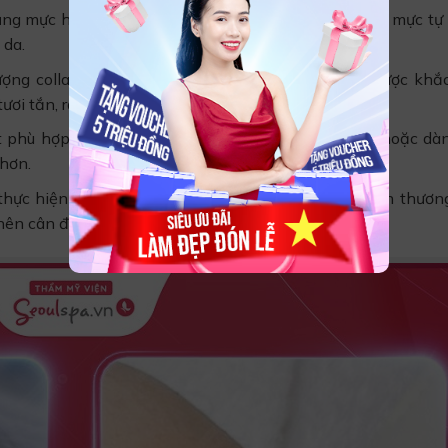
g mực hữu cơ châu Âu để phun với ưu điểm là màu mực tự 
 da.
ượng collagen vào môi mà tình trạng khô, nứt nẻ được khắ
ươi tắn, rạng rỡ hơn.
t phù hợp với những ai có viền môi không rõ, lệch hoặc dà
 hơn.
 thực hiện phun lướt nên không gây đau đớn hay tổn thươn
nên cân đối, thu hút hơn.